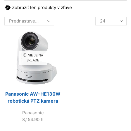
Zobraziť len produkty v zľave
Products
per
page
NIE JE NA
SKLADE
Panasonic AW-HE130W
robotická PTZ kamera
(biela) Výroba skončila
Panasonic
!!!
8,154.90
€