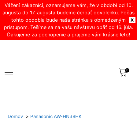
Vážení zákazníci, oznamujeme vám, že v období od 10.
augusta do 17. augusta budeme čerpať dovolenku. Počas
tohto obdobia bude naša stránka s obmedzeným
X
prístupom. Tešíme sa na vašu návštevu opäť od 16. júla.
Ďakujeme za pochopenie a prajeme vám krásne leto!
0
Domov
Panasonic AW-HN38HK