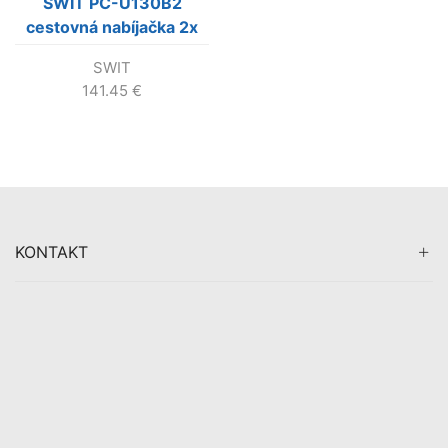
SWIT PC-U130B2
cestovná nabíjačka 2x
D-tap
SWIT
141.45
€
KONTAKT