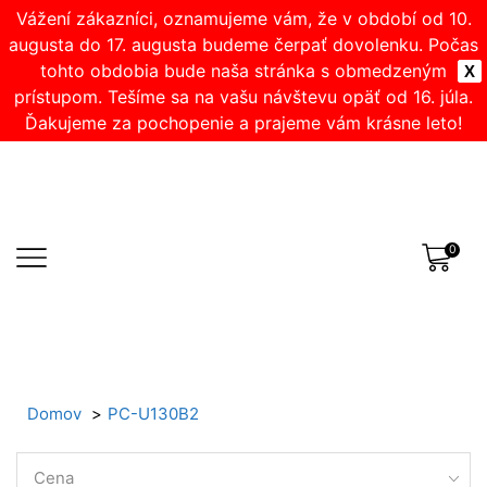
Vážení zákazníci, oznamujeme vám, že v období od 10.
augusta do 17. augusta budeme čerpať dovolenku. Počas
tohto obdobia bude naša stránka s obmedzeným
X
prístupom. Tešíme sa na vašu návštevu opäť od 16. júla.
Ďakujeme za pochopenie a prajeme vám krásne leto!
0
Domov
PC-U130B2
Cena