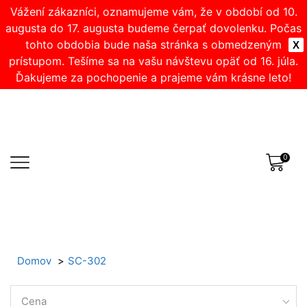
Vážení zákazníci, oznamujeme vám, že v období od 10.
augusta do 17. augusta budeme čerpať dovolenku. Počas
tohto obdobia bude naša stránka s obmedzeným
X
prístupom. Tešíme sa na vašu návštevu opäť od 16. júla.
Ďakujeme za pochopenie a prajeme vám krásne leto!
0
Domov
SC-302
Cena