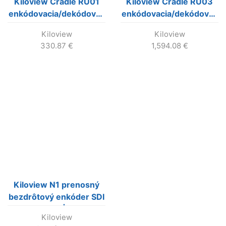
Kiloview Cradle RU01
Kiloview Cradle RU03
enkódovacia/dekódovacia
enkódovacia/dekódovacia
platforma, pre 4 moduly
platforma, pre 16
Kiloview
Kiloview
(1RU)
modulov (3RU)
330.87
€
1,594.08
€
Kiloview N1 prenosný
bezdrôtový enkóder SDI
do NDI|HX
Kiloview