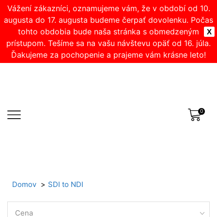
Vážení zákazníci, oznamujeme vám, že v období od 10.
augusta do 17. augusta budeme čerpať dovolenku. Počas
tohto obdobia bude naša stránka s obmedzeným
X
prístupom. Tešíme sa na vašu návštevu opäť od 16. júla.
Ďakujeme za pochopenie a prajeme vám krásne leto!
0
Domov
SDI to NDI
Cena