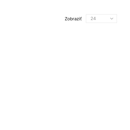
Products
Zobraziť
per
page