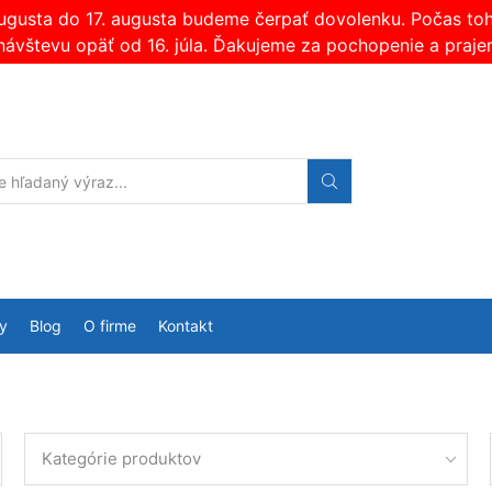
augusta do 17. augusta budeme čerpať dovolenku. Počas t
návštevu opäť od 16. júla. Ďakujeme za pochopenie a praje
Search
input
y
Blog
O firme
Kontakt
Kategórie produktov