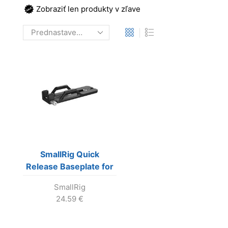
Zobraziť len produkty v zľave
SmallRig Quick
Release Baseplate for
M.2 SSD Enclosure
SmallRig
3478
24.59
€