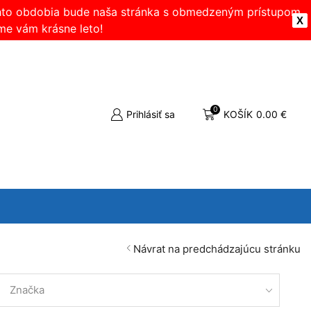
ohto obdobia bude naša stránka s obmedzeným prístupom.
X
me vám krásne leto!
0
Prihlásiť sa
KOŠÍK
0.00
€
Návrat na predchádzajúcu stránku
Značka