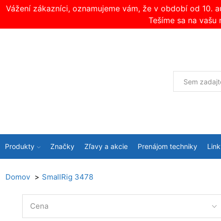
Vážení zákazníci, oznamujeme vám, že v období od 10. 
Tešíme sa na vašu 
Produkty
Značky
Zľavy a akcie
Prenájom techniky
Link
Domov
SmallRig 3478
Cena