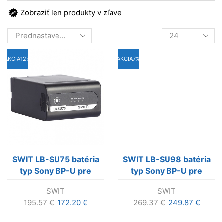
Zobraziť len produkty v zľave
Products
per
page
AKCIA
12%
AKCIA
7%
SWIT LB-SU75 batéria
SWIT LB-SU98 batéria
typ Sony BP-U pre
typ Sony BP-U pre
kamery FX9 / Z280 /
kamery FX9 / Z280 /
SWIT
SWIT
Z190 / FS7 s indikáciou
Z190 / FS7 s indikáciou
Pôvodná
Aktuálna
Pôvodná
Aktuá
195.57
€
172.20
€
269.37
€
249.87
€
a D-TAP
a D-TAP
cena
cena
cena
cena