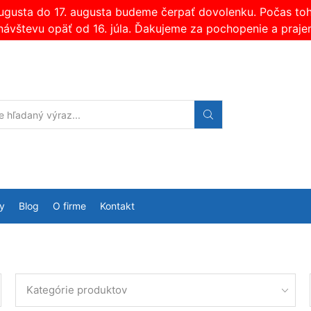
augusta do 17. augusta budeme čerpať dovolenku. Počas t
návštevu opäť od 16. júla. Ďakujeme za pochopenie a praje
Search
input
y
Blog
O firme
Kontakt
Kategórie produktov