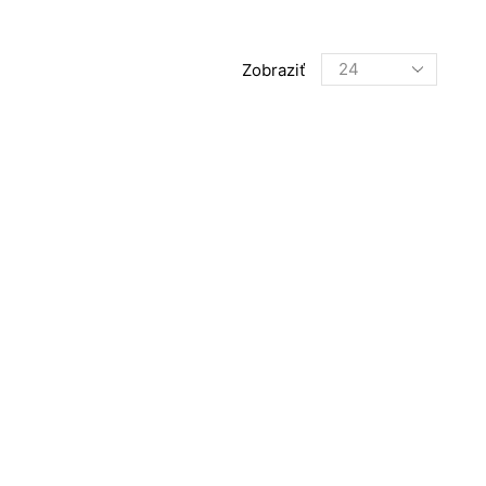
Products
Zobraziť
per
page