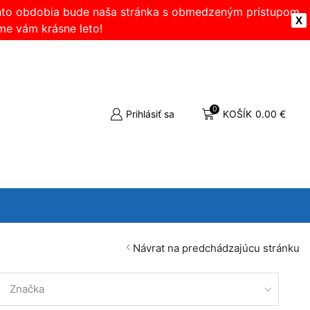
ohto obdobia bude naša stránka s obmedzeným prístupom.
X
me vám krásne leto!
0
Prihlásiť sa
KOŠÍK
0.00
€
Návrat na predchádzajúcu stránku
Značka