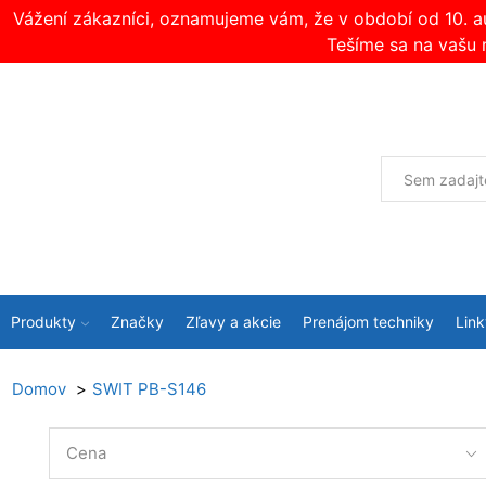
Vážení zákazníci, oznamujeme vám, že v období od 10. 
Tešíme sa na vašu 
Produkty
Značky
Zľavy a akcie
Prenájom techniky
Link
Domov
SWIT PB-S146
Cena