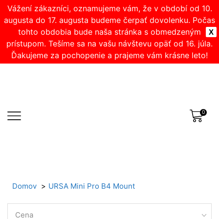
Vážení zákazníci, oznamujeme vám, že v období od 10.
augusta do 17. augusta budeme čerpať dovolenku. Počas
tohto obdobia bude naša stránka s obmedzeným
X
prístupom. Tešíme sa na vašu návštevu opäť od 16. júla.
Ďakujeme za pochopenie a prajeme vám krásne leto!
0
Domov
URSA Mini Pro B4 Mount
Cena