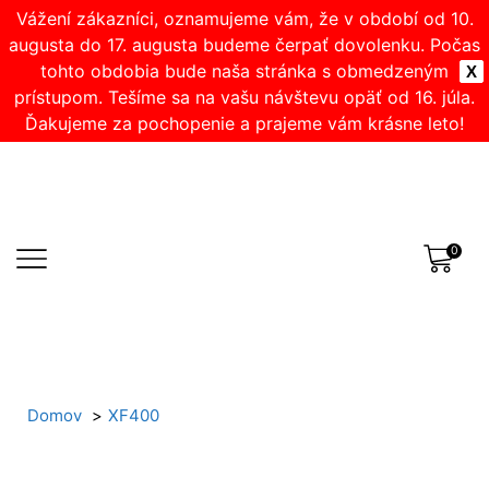
Vážení zákazníci, oznamujeme vám, že v období od 10.
augusta do 17. augusta budeme čerpať dovolenku. Počas
tohto obdobia bude naša stránka s obmedzeným
X
prístupom. Tešíme sa na vašu návštevu opäť od 16. júla.
Ďakujeme za pochopenie a prajeme vám krásne leto!
0
Domov
XF400