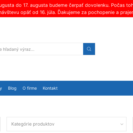
augusta do 17. augusta budeme čerpať dovolenku. Počas t
návštevu opäť od 16. júla. Ďakujeme za pochopenie a praje
Search
input
y
Blog
O firme
Kontakt
Kategórie produktov