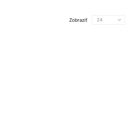
Products
Zobraziť
per
page