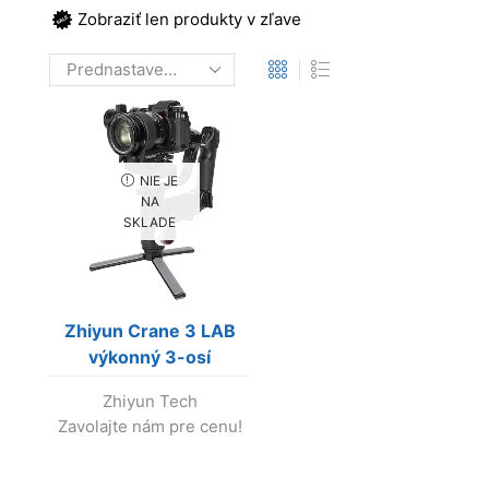
Zobraziť len produkty v zľave
NIE JE
NA
SKLADE
Zhiyun Crane 3 LAB
výkonný 3-osí
stabilizátor pre
Zhiyun Tech
kamery do 4,5 kg
Zavolajte nám pre cenu!
(Výroba skončila!)