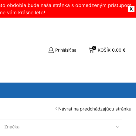
ohto obdobia bude naša stránka s obmedzeným prístupom.
X
me vám krásne leto!
0
Prihlásiť sa
KOŠÍK
0.00
€
Návrat na predchádzajúcu stránku
Značka