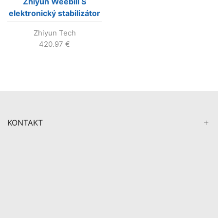
Zhiyun Weebill S
elektronický stabilizátor
pre mini kamery a DSLR
Zhiyun Tech
420.97
€
KONTAKT