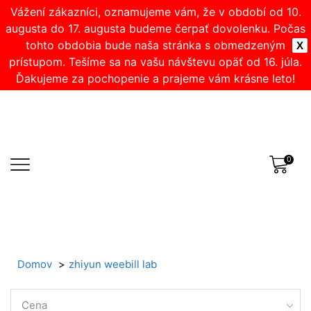
Vážení zákazníci, oznamujeme vám, že v období od 10.
augusta do 17. augusta budeme čerpať dovolenku. Počas
tohto obdobia bude naša stránka s obmedzeným
X
prístupom. Tešíme sa na vašu návštevu opäť od 16. júla.
Ďakujeme za pochopenie a prajeme vám krásne leto!
0
Domov
zhiyun weebill lab
Cena