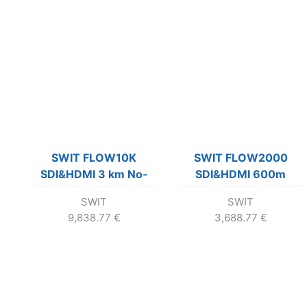
SWIT FLOW10K
SWIT FLOW2000
SDI&HDMI 3 km No-
SDI&HDMI 600m
Delay Wireless
Wireless System
SWIT
SWIT
System
9,838.77
€
3,688.77
€