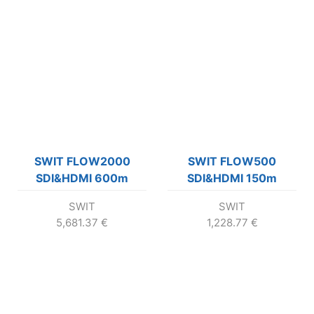
SWIT FLOW2000
SWIT FLOW500
SDI&HDMI 600m
SDI&HDMI 150m
Wireless System 2x
Wireless System
SWIT
SWIT
receiver KIT
5,681.37
€
1,228.77
€