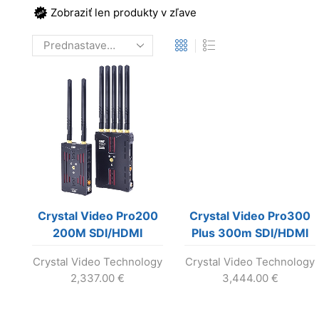
Zobraziť len produkty v zľave
Crystal Video Pro200
Crystal Video Pro300
200M SDI/HDMI
Plus 300m SDI/HDMI
wireless video
wireless video
Crystal Video Technology
Crystal Video Technology
transmission kit
transmission kit
2,337.00
€
3,444.00
€