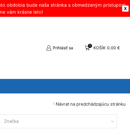
ohto obdobia bude naša stránka s obmedzeným prístupom.
X
me vám krásne leto!
0
Prihlásiť sa
KOŠÍK
0.00
€
Návrat na predchádzajúcu stránku
Značka