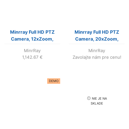
Minrray Full HD PTZ
Minrray Full HD PTZ
Camera, 12xZoom,
Camera, 20xZoom,
(Black color)
(Black color)
MinrRay
MinrRay
1,142.67
€
Zavolajte nám pre cenu!
DEMO
NIE JE NA
SKLADE