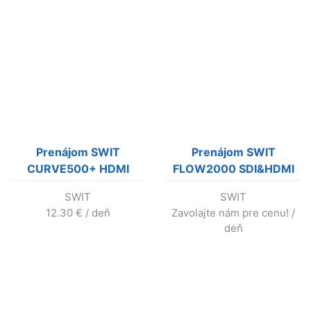
Prenájom SWIT
Prenájom SWIT
CURVE500+ HDMI
FLOW2000 SDI&HDMI
150m Wireless System
600m Wireless System
SWIT
SWIT
bez batérii
12.30
€
/ deň
Zavolajte nám pre cenu!
/
deň