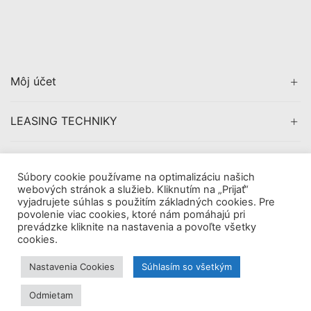
Môj účet
LEASING TECHNIKY
CERTIFIKÁCIA
Súbory cookie používame na optimalizáciu našich
webových stránok a služieb. Kliknutím na „Prijať“
vyjadrujete súhlas s použitím základných cookies. Pre
povolenie viac cookies, ktoré nám pomáhajú pri
prevádzke kliknite na nastavenia a povoľte všetky
Copyright © 2019
AVDigital, s.r.o.
. All Rights Reserved.
cookies.
|
Obchodné pomienky
Tieto internetové stránky používajú súbory cookie. Viac
Nastavenia Cookies
Súhlasím so všetkým
informácií
tu.
Odmietam