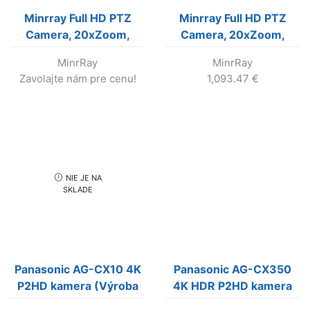
Minrray Full HD PTZ
Minrray Full HD PTZ
Camera, 20xZoom,
Camera, 20xZoom,
(Black color)
(Black color)
MinrRay
MinrRay
Zavolajte nám pre cenu!
1,093.47
€
NIE JE NA
SKLADE
Panasonic AG-CX10 4K
Panasonic AG-CX350
P2HD kamera (Výroba
4K HDR P2HD kamera
skončila)