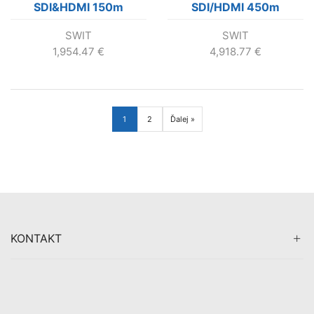
SDI&HDMI 150m
SDI/HDMI 450m
Wireless System 2x
Wireless System
SWIT
SWIT
receiver KIT
1,954.47
€
4,918.77
€
1
2
Ďalej »
KONTAKT