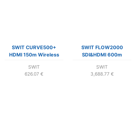
SWIT CURVE500+
SWIT FLOW2000
HDMI 150m Wireless
SDI&HDMI 600m
System, USB output on
Wireless System
SWIT
SWIT
RX
626.07
€
3,688.77
€