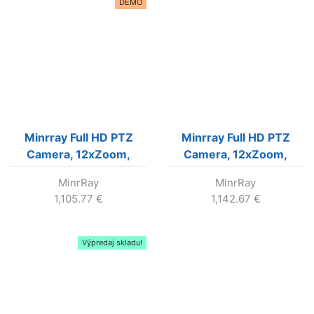
DEMO
Minrray Full HD PTZ
Minrray Full HD PTZ
Camera, 12xZoom,
Camera, 12xZoom,
(Black color)
(Black color)
MinrRay
MinrRay
1,105.77
€
1,142.67
€
Výpredaj skladu!