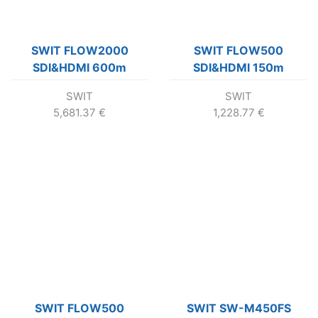
SWIT FLOW2000
SWIT FLOW500
SDI&HDMI 600m
SDI&HDMI 150m
Wireless System 2x
Wireless System
SWIT
SWIT
receiver KIT
5,681.37
€
1,228.77
€
SWIT FLOW500
SWIT SW-M450FS