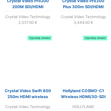
Crystal Video Pro200
Crystal Video Pro300
200M SDI/HDMI
Plus 300m SDI/HDMI
wireless video
wireless video
Crystal Video Technology
Crystal Video Technology
transmission kit
transmission kit
2,337.00
€
3,444.00
€
Výpredaj skladu!
Výpredaj skladu!
Crystal Video Swift 800
Hollyland COSMO-C1
250m HDMI wireless
Wireless HDMI/3G-SDI
video transmission kit
Crystal Video Technology
HOLLYLAND