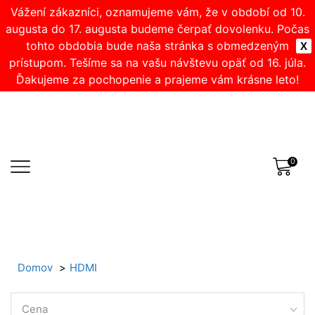
Vážení zákazníci, oznamujeme vám, že v období od 10.
augusta do 17. augusta budeme čerpať dovolenku. Počas
tohto obdobia bude naša stránka s obmedzeným
X
prístupom. Tešíme sa na vašu návštevu opäť od 16. júla.
Ďakujeme za pochopenie a prajeme vám krásne leto!
0
Domov
HDMI
Cena