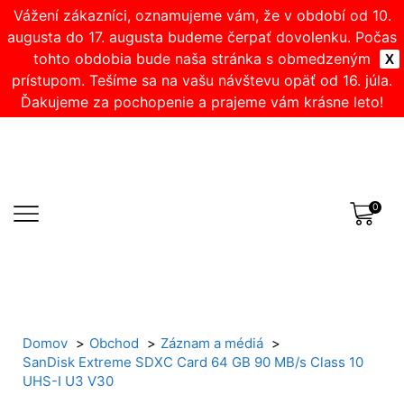
Vážení zákazníci, oznamujeme vám, že v období od 10.
augusta do 17. augusta budeme čerpať dovolenku. Počas
tohto obdobia bude naša stránka s obmedzeným
X
prístupom. Tešíme sa na vašu návštevu opäť od 16. júla.
Ďakujeme za pochopenie a prajeme vám krásne leto!
0
Domov
Obchod
Záznam a médiá
SanDisk Extreme SDXC Card 64 GB 90 MB/s Class 10
UHS-I U3 V30