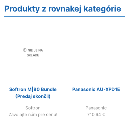
90
Produkty z rovnakej kategórie
MB/s
Class
10
UHS-
I
U3
V30
NIE JE NA
SKLADE
Softron M|80 Bundle
Panasonic AU-XPD1E
(Predaj skončil)
Softron
Panasonic
Zavolajte nám pre cenu!
710.94
€