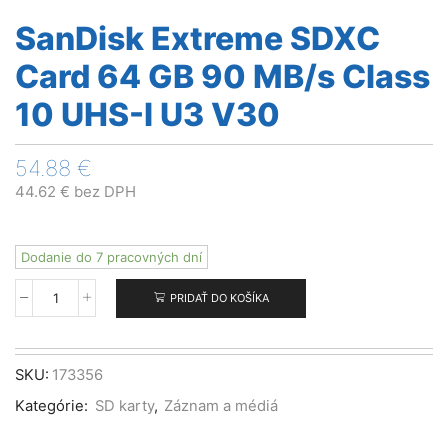
SanDisk Extreme SDXC
Card 64 GB 90 MB/s Class
10 UHS-I U3 V30
54.88
€
44.62
€
bez DPH
Dodanie do 7 pracovných dní
PRIDAŤ DO KOŠÍKA
množstvo
SanDisk
Extreme
SDXC
SKU:
173356
Card
Kategórie:
SD karty
,
Záznam a médiá
64
GB