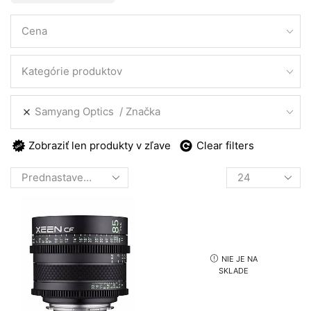
Cena
Kategórie produktov
Samyang Optics
Značka
Zobraziť len produkty v zľave
Clear filters
Products
per
page
NIE JE NA
SKLADE