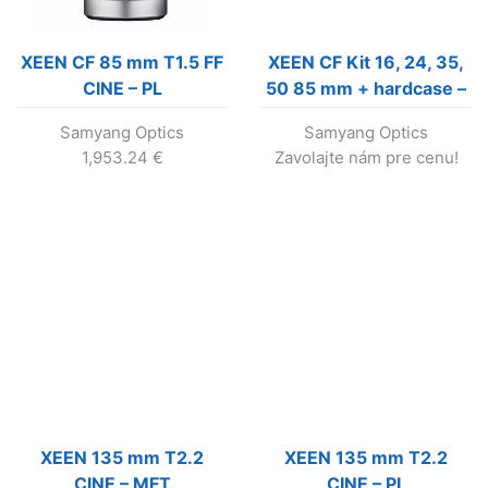
XEEN CF 85 mm T1.5 FF
XEEN CF Kit 16, 24, 35,
CINE – PL
50 85 mm + hardcase –
Sony E !!! Výroba bola
Samyang Optics
Samyang Optics
ukončená !!!
1,953.24
€
Zavolajte nám pre cenu!
XEEN 135 mm T2.2
XEEN 135 mm T2.2
CINE – MFT
CINE – PL