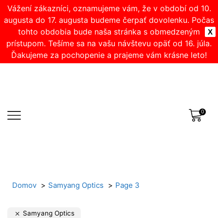
Vážení zákazníci, oznamujeme vám, že v období od 10.
augusta do 17. augusta budeme čerpať dovolenku. Počas
tohto obdobia bude naša stránka s obmedzeným
X
prístupom. Tešíme sa na vašu návštevu opäť od 16. júla.
Ďakujeme za pochopenie a prajeme vám krásne leto!
0
Domov
Samyang Optics
Page 3
Samyang Optics