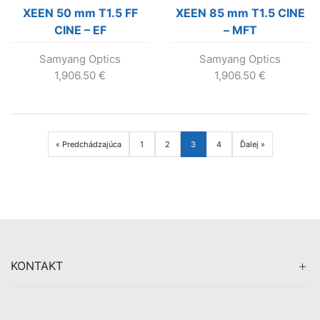
XEEN 50 mm T1.5 FF
XEEN 85 mm T1.5 CINE
CINE – EF
– MFT
Samyang Optics
Samyang Optics
1,906.50
€
1,906.50
€
« Predchádzajúca
1
2
3
4
Ďalej »
KONTAKT