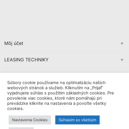
Môj účet
LEASING TECHNIKY
CERTIFIKÁCIA
Súbory cookie používame na optimalizáciu našich
webových stránok a služieb. Kliknutím na „Prijať“
vyjadrujete súhlas s použitím základných cookies. Pre
povolenie viac cookies, ktoré nám pomáhajú pri
prevádzke kliknite na nastavenia a povoľte všetky
Copyright © 2019
AVDigital, s.r.o.
. All Rights Reserved.
cookies.
|
Obchodné pomienky
Tieto internetové stránky používajú súbory cookie. Viac
Nastavenia Cookies
Súhlasím so všetkým
informácií
tu.