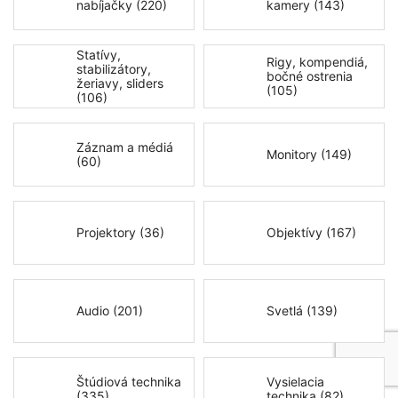
nabíjačky (220)
kamery (143)
Statívy,
Rigy, kompendiá,
stabilizátory,
bočné ostrenia
žeriavy, sliders
(105)
(106)
Záznam a médiá
Monitory (149)
(60)
Projektory (36)
Objektívy (167)
Audio (201)
Svetlá (139)
Štúdiová technika
Vysielacia
(335)
technika (82)