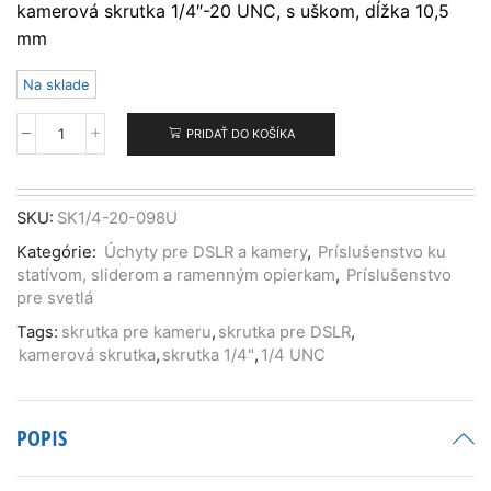
kamerová skrutka 1/4″-20 UNC, s uškom, dĺžka 10,5
mm
Na sklade
PRIDAŤ DO KOŠÍKA
množstvo
Kamerová
skrutka
1/4"-20
SKU:
SK1/4-20-098U
s
Kategórie:
Úchyty pre DSLR a kamery
,
Príslušenstvo ku
uškom,
statívom, sliderom a ramenným opierkam
,
Príslušenstvo
dĺžka
pre svetlá
9,8
mm
Tags:
skrutka pre kameru
,
skrutka pre DSLR
,
kamerová skrutka
,
skrutka 1/4"
,
1/4 UNC
POPIS