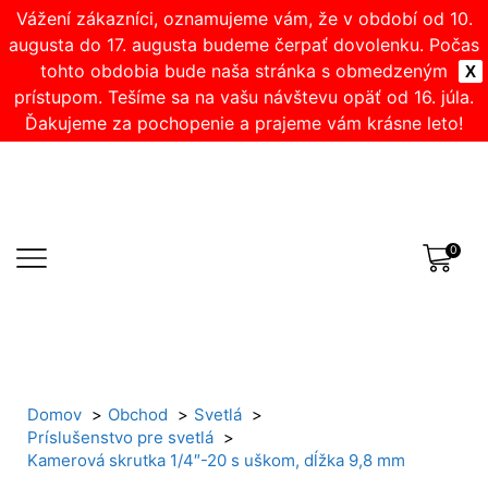
Vážení zákazníci, oznamujeme vám, že v období od 10.
augusta do 17. augusta budeme čerpať dovolenku. Počas
tohto obdobia bude naša stránka s obmedzeným
X
prístupom. Tešíme sa na vašu návštevu opäť od 16. júla.
Ďakujeme za pochopenie a prajeme vám krásne leto!
0
Domov
Obchod
Svetlá
Príslušenstvo pre svetlá
Kamerová skrutka 1/4″-20 s uškom, dĺžka 9,8 mm