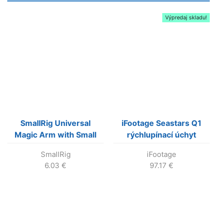
Výpredaj skladu!
SmallRig Universal
iFootage Seastars Q1
Magic Arm with Small
rýchlupínací úchyt
Ballhead (73mm)
(quick release plate) –
SmallRig
iFootage
sada
6.03
€
97.17
€