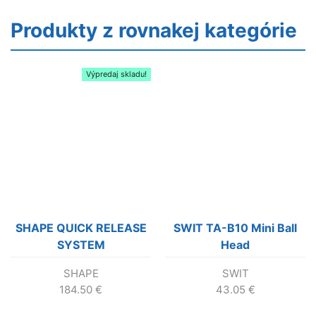
!!!
Produkty z rovnakej kategórie
Výpredaj skladu!
SHAPE QUICK RELEASE
SWIT TA-B10 Mini Ball
SYSTEM
Head
SHAPE
SWIT
184.50
€
43.05
€