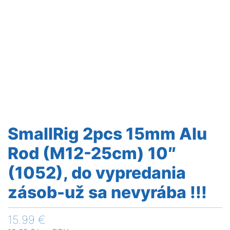
SmallRig 2pcs 15mm Alu
Rod (M12-25cm) 10″
(1052), do vypredania
zásob-už sa nevyrába !!!
15.99
€