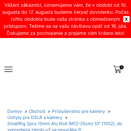
Vážení zákazníci, oznamujeme vám, že v období od 10.
augusta do 17. augusta budeme čerpať dovolenku. Počas
tohto obdobia bude naša stránka s obmedzeným
X
prístupom. Tešíme sa na vašu návštevu opäť od 16. júla.
Ďakujeme za pochopenie a prajeme vám krásne leto!
0
Domov
Obchod
Príslušenstvo pre kamery
Úchyty pre DSLR a kamery
SmallRig 2pcs 15mm Alu Rod (M12-25cm) 10″ (1052), do
vypredania zásob-už sa nevyrába !!!