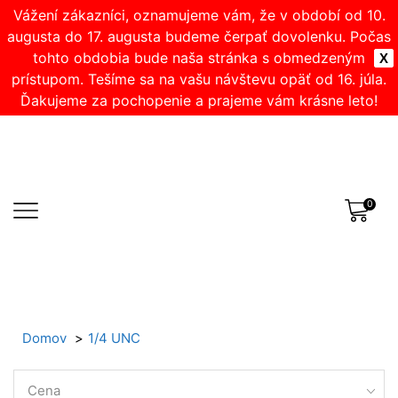
Vážení zákazníci, oznamujeme vám, že v období od 10.
augusta do 17. augusta budeme čerpať dovolenku. Počas
tohto obdobia bude naša stránka s obmedzeným
X
prístupom. Tešíme sa na vašu návštevu opäť od 16. júla.
Ďakujeme za pochopenie a prajeme vám krásne leto!
0
Domov
1/4 UNC
Cena