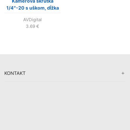
Kamerová skrutka
1/4″-20 s uškom, dĺžka
9,8 mm
AVDigital
3.69
€
KONTAKT