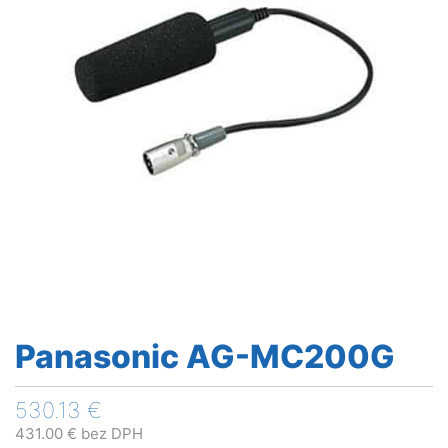
Panasonic AG-MC200G
530.13
€
431.00
€
bez DPH