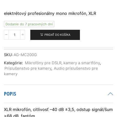
elektrétový profesionálny mono mikrofón, XLR
Dodanie do 7 pracovných dní
PRIDAŤ DO KOŠÍKA
množstvo
Panasonic
AG-
MC200G
SKU:
AG-MC200G
Kategórie:
Mikrofóny pre DSLR, kamery a smartfóny
,
Príslušenstvo pre kamery
,
Audio príslušenstvo pre
kamery
POPIS
XLR mikrofón, citlivosť –40 dB ±3,5, odstup signál/šum
>68 dB, fantóm