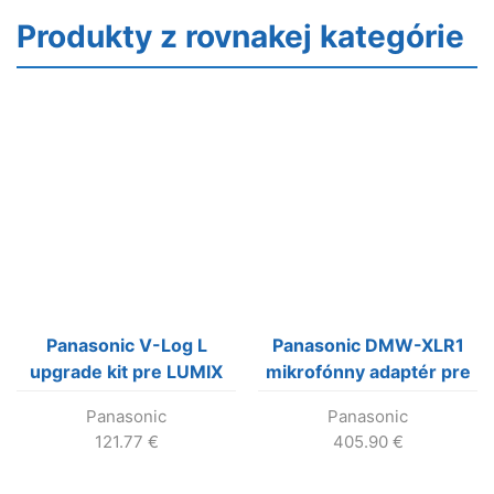
Produkty z rovnakej kategórie
Panasonic V-Log L
Panasonic DMW-XLR1
upgrade kit pre LUMIX
mikrofónny adaptér pre
GH4 a GH5
LUMIX GH5 a GH5S
Panasonic
Panasonic
121.77
€
405.90
€