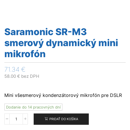
Saramonic SR-M3
smerový dynamický mini
mikrofón
71.34
€
58.00
€
bez DPH
Mini všesmerový kondenzátorový mikrofón pre DSLR
Dodanie do 14 pracovných dní
PRIDAŤ DO KOŠÍKA
množstvo
Saramonic