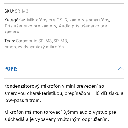
SR-
M3
SKU:
SR-M3
smerový
Kategórie:
Mikrofóny pre DSLR, kamery a smartfóny
,
dynamický
Príslušenstvo pre kamery
,
Audio príslušenstvo pre
mini
kamery
mikrofón
Tags:
Saramonic SR-M3
,
SR-M3
,
smerový dynamický mikrofón
POPIS
Kondenzátorový mikrofón v mini prevedení so
smerovou charakteristikou, prepínačom +10 dB zisku a
low-pass filtrom.
Mikrofón má monitorovací 3,5mm audio výstup pre
slúchadlá a je vybavený vnútorným odpružením.