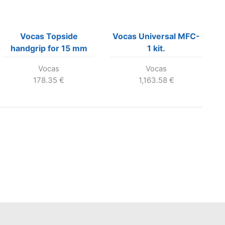
Vocas Topside
Vocas Universal MFC-
handgrip for 15 mm
1 kit.
rails
Vocas
Vocas
178.35
€
1,163.58
€