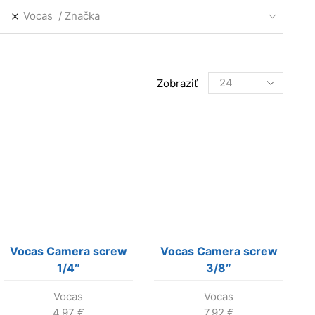
Vocas
Značka
Products
Zobraziť
per
page
Vocas Camera screw
Vocas Camera screw
1/4″
3/8″
Vocas
Vocas
4.97
€
7.92
€