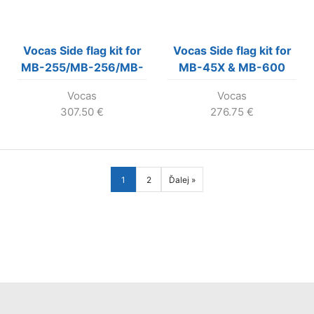
Vocas Side flag kit for
Vocas Side flag kit for
MB-255/MB-256/MB-
MB-45X & MB-600
315/MB-325
Vocas
Vocas
307.50
€
276.75
€
1
2
Ďalej »