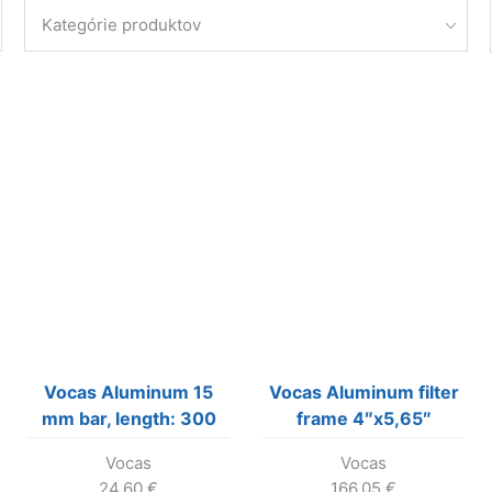
Kategórie produktov
Vocas Aluminum 15
Vocas Aluminum filter
mm bar, length: 300
frame 4″x5,65″
mm (1 pc.)
Vocas
Vocas
24.60
€
166.05
€