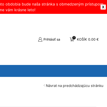
ohto obdobia bude naša stránka s obmedzeným prístupom.
X
me vám krásne leto!
0
Prihlásiť sa
KOŠÍK
0.00
€
Návrat na predchádzajúcu stránku