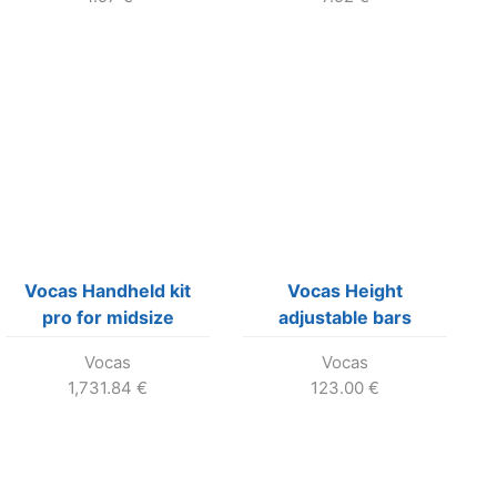
Vocas Handheld kit
Vocas Height
pro for midsize
adjustable bars
cameras
adapter
Vocas
Vocas
1,731.84
€
123.00
€