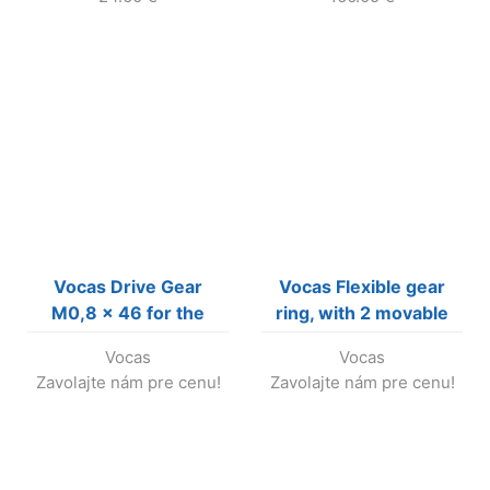
Vocas Drive Gear
Vocas Flexible gear
M0,8 x 46 for the
ring, with 2 movable
Vocas follow focus
stops
Vocas
Vocas
MFC-1
Zavolajte nám pre cenu!
Zavolajte nám pre cenu!