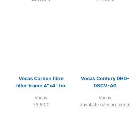
Vocas Carbon fibre
Vocas Century 0HD-
filter frame 4″x4″ for
08CV-AG
MB-2XX and MB-3XX
Vocas
Vocas
73.80
€
Zavolajte nám pre cenu!