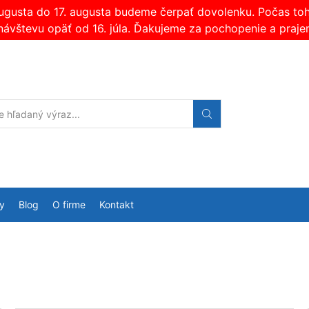
augusta do 17. augusta budeme čerpať dovolenku. Počas t
návštevu opäť od 16. júla. Ďakujeme za pochopenie a praje
Search
input
y
Blog
O firme
Kontakt