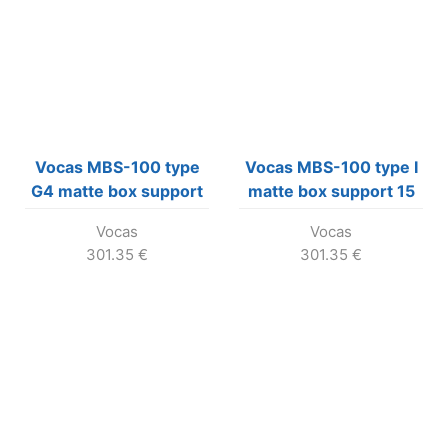
Vocas MBS-100 type
Vocas MBS-100 type I
G4 matte box support
matte box support 15
15 mm with integrated
mm
Vocas
Vocas
shoulder bracket
301.35
€
301.35
€