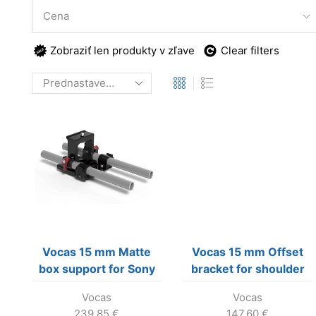
Cena
Zobraziť len produkty v zľave
Clear filters
Vocas 15 mm Matte
Vocas 15 mm Offset
box support for Sony
bracket for shoulder
Alpha 7
support low
Vocas
Vocas
239.85
€
147.60
€