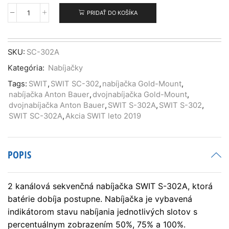
PRIDAŤ DO KOŠÍKA
množstvo
SWIT
SC-
302A
SKU:
SC-302A
Kategória:
Nabíjačky
Tags:
SWIT
,
SWIT SC-302
,
nabíjačka Gold-Mount
,
nabíjačka Anton Bauer
,
dvojnabíjačka Gold-Mount
,
dvojnabíjačka Anton Bauer
,
SWIT S-302A
,
SWIT S-302
,
SWIT SC-302A
,
Akcia SWIT leto 2019
POPIS
2 kanálová sekvenčná nabíjačka SWIT S-302A, ktorá
batérie dobíja postupne. Nabíjačka je vybavená
indikátorom stavu nabíjania jednotlivých slotov s
percentuálnym zobrazením 50%, 75% a 100%.