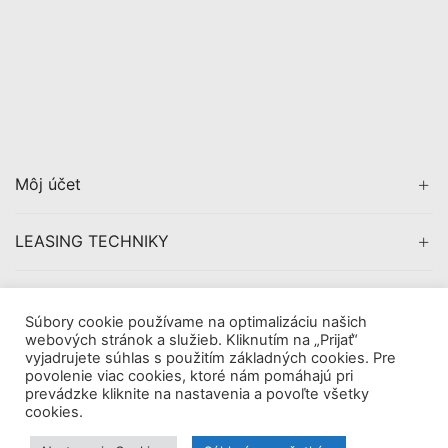
Môj účet
LEASING TECHNIKY
CERTIFIKÁCIA
Súbory cookie používame na optimalizáciu našich
webových stránok a služieb. Kliknutím na „Prijať“
vyjadrujete súhlas s použitím základných cookies. Pre
povolenie viac cookies, ktoré nám pomáhajú pri
prevádzke kliknite na nastavenia a povoľte všetky
Copyright © 2019
AVDigital, s.r.o.
. All Rights Reserved.
cookies.
|
Obchodné pomienky
Tieto internetové stránky používajú súbory cookie. Viac