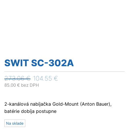
SWIT SC-302A
Pôvodná
Aktuálna
273.06
€
104.55
€
cena
cena
85.00
€
bez DPH
bola:
je:
273.06 €.
104.55 €.
2-kanálová nabíjačka Gold-Mount (Anton Bauer),
batérie dobíja postupne
Na sklade