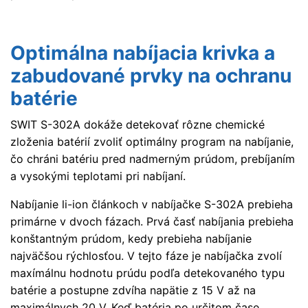
Optimálna nabíjacia krivka a
zabudované prvky na ochranu
batérie
SWIT S-302A dokáže detekovať rôzne chemické
zloženia batérií zvoliť optimálny program na nabíjanie,
čo chráni batériu pred nadmerným prúdom, prebíjaním
a vysokými teplotami pri nabíjaní.
Nabíjanie li-ion článkoch v nabíjačke S-302A prebieha
primárne v dvoch fázach. Prvá časť nabíjania prebieha
konštantným prúdom, kedy prebieha nabíjanie
najväčšou rýchlosťou. V tejto fáze je nabíjačka zvolí
maxímálnu hodnotu prúdu podľa detekovaného typu
batérie a postupne zdvíha napätie z 15 V až na
maximálnych 20 V. Keď batéria po určitom čase