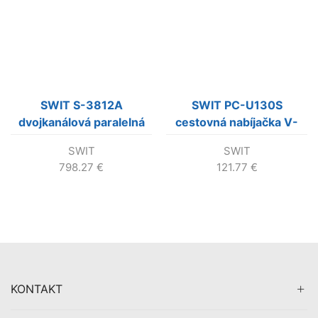
SWIT S-3812A
SWIT PC-U130S
dvojkanálová paralelná
cestovná nabíjačka V-
Gold-Mount
mount
SWIT
SWIT
rýchlonabíjačka s LCD
798.27
€
121.77
€
KONTAKT