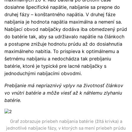
dosiahne špecifické napätie, nabíjanie sa prepne do
druhej fázy – konštantného napätia. V druhej fáze
nabíjania je hodnota napätia maximálna a nemení sa.
Nabíjací obvod nabíjačky dodáva iba obmedzený prúd
do batérie tak, aby sa udržiavalo napätie na článkoch
a postupne znižuje hodnotu prúdu až do dosiahnutia
maximálneho nabitia. To prispieva k optimálnemu a
šetrnému nabíjaniu a nedochádza tak prebíjaniu
batérie, ktoré je typické pre lacné nabíjačky s
jednoduchými nabíjacími obvodmi.
Prebíjanie má nepriaznivý vplyv na životnosť článkov
vo vnútri batérie a môže viesť až k náhlemu zlyhaniu
batérie.
Graf zobrazuje priebeh nabíjania batérie (žltá krivka) a
jednotlivé nabíjacie fázy, v ktorých sa mení priebeh prúdu