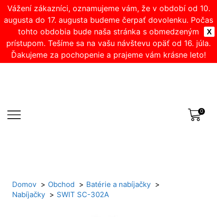
Vážení zákazníci, oznamujeme vám, že v období od 10.
augusta do 17. augusta budeme čerpať dovolenku. Počas
tohto obdobia bude naša stránka s obmedzeným
X
prístupom. Tešíme sa na vašu návštevu opäť od 16. júla.
Ďakujeme za pochopenie a prajeme vám krásne leto!
0
Domov
Obchod
Batérie a nabíjačky
Nabíjačky
SWIT SC-302A