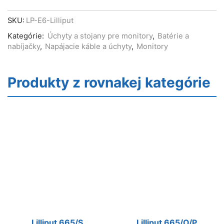
SKU:
LP-E6-Lilliput
Kategórie:
Úchyty a stojany pre monitory
,
Batérie a
nabíjačky
,
Napájacie káble a úchyty
,
Monitory
Produkty z rovnakej kategórie
Lilliput 665/S
Lilliput 665/O/P