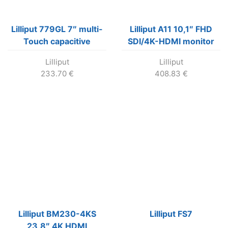
Lilliput 779GL 7″ multi-
Lilliput A11 10,1″ FHD
Touch capacitive
SDI/4K-HDMI monitor
screen monitor, PSU
Lilliput
Lilliput
between 7V -24V
233.70
€
408.83
€
Lilliput BM230-4KS
Lilliput FS7
23,8″ 4K HDMI