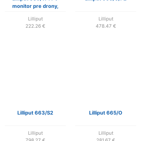
monitor pre drony,
5,8GHz
Lilliput
Lilliput
222.26
€
478.47
€
Lilliput 663/S2
Lilliput 665/O
Lilliput
Lilliput
798.27
€
281.67
€