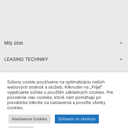
Môj účet
LEASING TECHNIKY
CERTIFIKÁCIA
Súbory cookie používame na optimalizáciu našich
webových stránok a služieb. Kliknutím na „Prijať“
vyjadrujete súhlas s použitím základných cookies. Pre
povolenie viac cookies, ktoré nám pomáhajú pri
prevádzke kliknite na nastavenia a povoľte všetky
Copyright © 2019
AVDigital, s.r.o.
. All Rights Reserved.
cookies.
|
Obchodné pomienky
Tieto internetové stránky používajú súbory cookie. Viac
Nastavenia Cookies
Súhlasím so všetkým
informácií
tu.