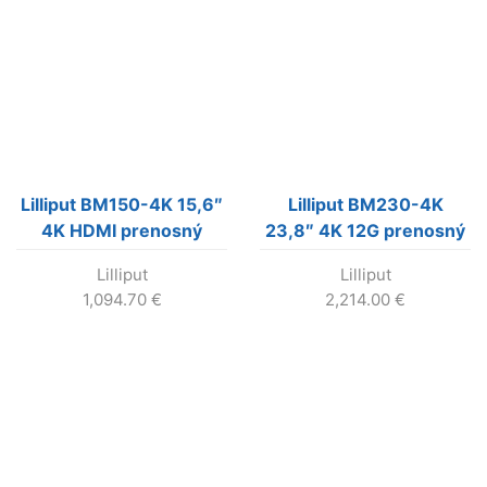
Lilliput BM150-4K 15,6″
Lilliput BM230-4K
4K HDMI prenosný
23,8″ 4K 12G prenosný
monitor
monitor s HDR a 3D-
Lilliput
Lilliput
LUT
1,094.70
€
2,214.00
€