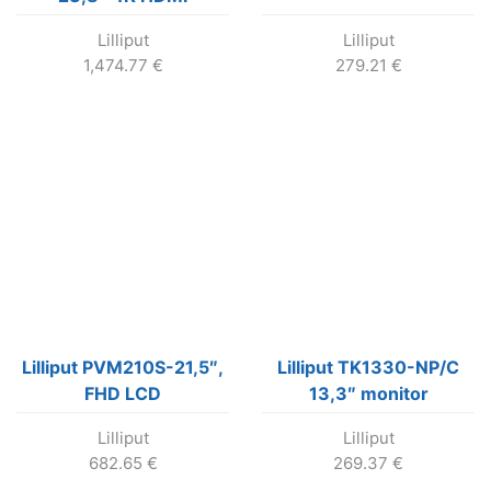
prenosný monitor s
Lilliput
Lilliput
HDR a 3D-LUT
1,474.77
€
279.21
€
Lilliput PVM210S-21,5″,
Lilliput TK1330-NP/C
FHD LCD
13,3″ monitor
1920×1080
Lilliput
Lilliput
682.65
€
269.37
€