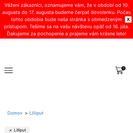
Vážení zákazníci, oznamujeme vám, že v období od 10.
augusta do 17. augusta budeme čerpať dovolenku. Počas
tohto obdobia bude naša stránka s obmedzeným
X
prístupom. Tešíme sa na vašu návštevu opäť od 16. júla.
Ďakujeme za pochopenie a prajeme vám krásne leto!
0
Domov
Lilliput
Lilliput