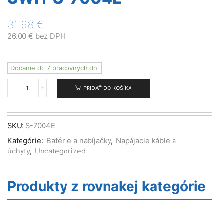
31.98
€
26.00
€
bez DPH
Dodanie do 7 pracovných dní
PRIDAŤ DO KOŠÍKA
množstvo
SWIT
S-
7004E
SKU:
S-7004E
Kategórie:
Batérie a nabíjačky
,
Napájacie káble a
úchyty
,
Uncategorized
Produkty z rovnakej kategórie