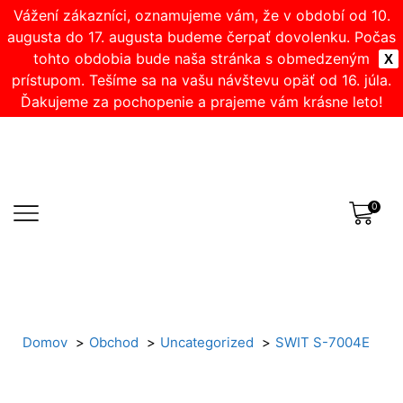
Vážení zákazníci, oznamujeme vám, že v období od 10.
augusta do 17. augusta budeme čerpať dovolenku. Počas
tohto obdobia bude naša stránka s obmedzeným
X
prístupom. Tešíme sa na vašu návštevu opäť od 16. júla.
Ďakujeme za pochopenie a prajeme vám krásne leto!
0
Domov
Obchod
Uncategorized
SWIT S-7004E