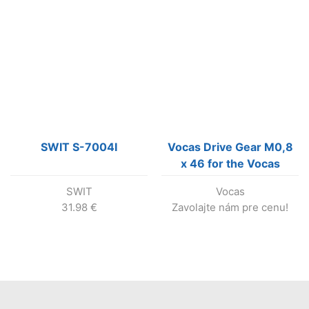
SWIT S-7004I
Vocas Drive Gear M0,8
x 46 for the Vocas
follow focus MFC-1
SWIT
Vocas
31.98
€
Zavolajte nám pre cenu!