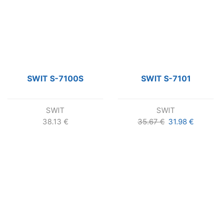
SWIT S-7100S
SWIT S-7101
SWIT
SWIT
Pôvodná
Aktuáln
38.13
€
35.67
€
31.98
€
cena
cena
bola:
je:
35.67 €.
31.98 €.