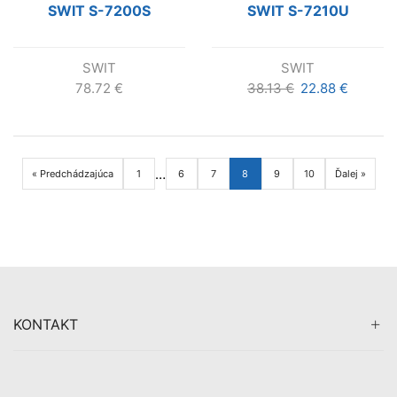
SWIT S-7200S
SWIT S-7210U
SWIT
SWIT
Pôvodná
Aktuáln
78.72
€
38.13
€
22.88
€
cena
cena
bola:
je:
38.13 €.
22.88 €
…
« Predchádzajúca
1
6
7
8
9
10
Ďalej »
KONTAKT