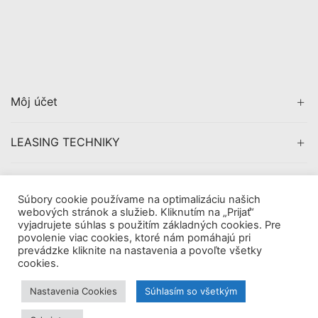
Môj účet
LEASING TECHNIKY
CERTIFIKÁCIA
Súbory cookie používame na optimalizáciu našich
webových stránok a služieb. Kliknutím na „Prijať“
vyjadrujete súhlas s použitím základných cookies. Pre
povolenie viac cookies, ktoré nám pomáhajú pri
prevádzke kliknite na nastavenia a povoľte všetky
Copyright © 2019
AVDigital, s.r.o.
. All Rights Reserved.
cookies.
|
Obchodné pomienky
Tieto internetové stránky používajú súbory cookie. Viac
Nastavenia Cookies
Súhlasím so všetkým
informácií
tu.