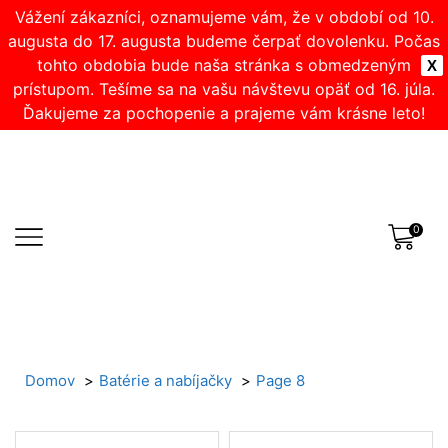
Vážení zákazníci, oznamujeme vám, že v období od 10.
augusta do 17. augusta budeme čerpať dovolenku. Počas
tohto obdobia bude naša stránka s obmedzeným
X
prístupom. Tešíme sa na vašu návštevu opäť od 16. júla.
Ďakujeme za pochopenie a prajeme vám krásne leto!
0
Domov
Batérie a nabíjačky
Page 8