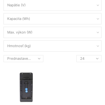
Napätie (V)
Kapacita (Wh)
Max. výkon (W)
Hmotnosť (kg)
Products
per
page