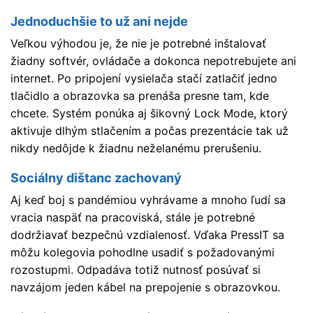
Jednoduchšie to už ani nejde
Veľkou výhodou je, že nie je potrebné inštalovať
žiadny softvér, ovládače a dokonca nepotrebujete ani
internet. Po pripojení vysielača stačí zatlačiť jedno
tlačidlo a obrazovka sa prenáša presne tam, kde
chcete. Systém ponúka aj šikovný Lock Mode, ktorý
aktivuje dlhým stlačením a počas prezentácie tak už
nikdy nedôjde k žiadnu neželanému prerušeniu.
Sociálny dištanc zachovaný
Aj keď boj s pandémiou vyhrávame a mnoho ľudí sa
vracia naspäť na pracoviská, stále je potrebné
dodržiavať bezpečnú vzdialenosť. Vďaka PressIT sa
môžu kolegovia pohodlne usadiť s požadovanými
rozostupmi. Odpadáva totiž nutnosť posúvať si
navzájom jeden kábel na prepojenie s obrazovkou.