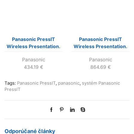
Panasonic PressIT
Panasonic PressIT
Wireless Presentation.
Wireless Presentation.
USB-C Transmitters x1
USB-C Transmitters x2,
Panasonic
Panasonic
Case x1
434.19
€
864.69
€
Tags:
Panasonic PressIT
,
panasonic
,
systém Panasonic
PressIT
Odporúčané články