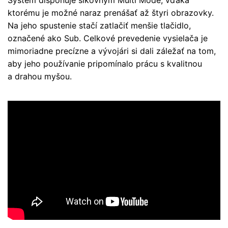
ktorému je možné naraz prenášať až štyri obrazovky.
Na jeho spustenie stačí zatlačiť menšie tlačidlo,
označené ako Sub. Celkové prevedenie vysielača je
mimoriadne precízne a vývojári si dali záležať na tom,
aby jeho používanie pripomínalo prácu s kvalitnou
a drahou myšou.