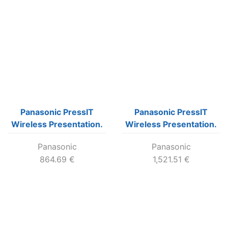
Panasonic PressIT
Panasonic PressIT
Wireless Presentation.
Wireless Presentation.
HDMI/USB-A
Kit Receiver STB box x1,
Panasonic
Panasonic
Transmitters x2, Case
Transmitters
864.69
€
1,521.51
€
x1
HDMI/USB-A