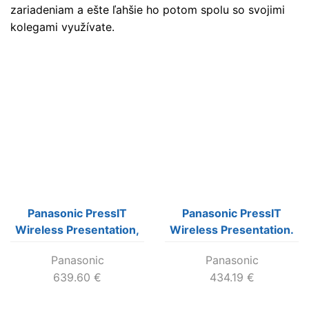
zariadeniam a ešte ľahšie ho potom spolu so svojimi
kolegami využívate.
Panasonic PressIT
Panasonic PressIT
Wireless Presentation,
Wireless Presentation.
Receiver board(SDM)
HDMI/USB-A
Panasonic
Panasonic
Transmitters x1
639.60
€
434.19
€