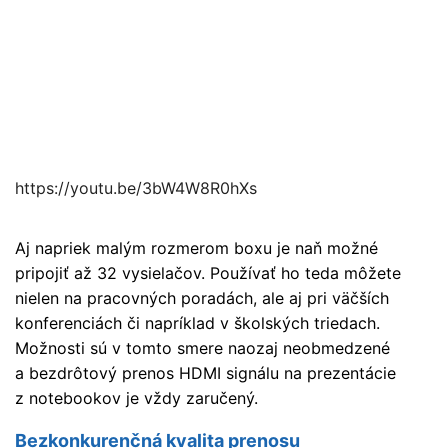
https://youtu.be/3bW4W8R0hXs
Aj napriek malým rozmerom boxu je naň možné
pripojiť až 32 vysielačov. Používať ho teda môžete
nielen na pracovných poradách, ale aj pri väčších
konferenciách či napríklad v školských triedach.
Možnosti sú v tomto smere naozaj neobmedzené
a bezdrôtový prenos HDMI signálu na prezentácie
z notebookov je vždy zaručený.
Bezkonkurenčná kvalita prenosu