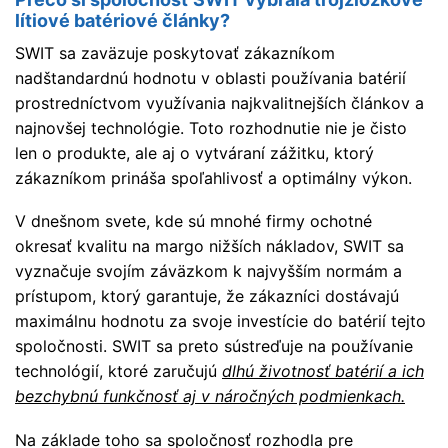
lítiové batériové články?
SWIT sa zaväzuje poskytovať zákazníkom
nadštandardnú hodnotu v oblasti používania batérií
prostredníctvom využívania najkvalitnejších článkov a
najnovšej technológie. Toto rozhodnutie nie je čisto
len o produkte, ale aj o vytváraní zážitku, ktorý
zákazníkom prináša spoľahlivosť a optimálny výkon.
V dnešnom svete, kde sú mnohé firmy ochotné
okresať kvalitu na margo nižších nákladov, SWIT sa
vyznačuje svojím záväzkom k najvyšším normám a
prístupom, ktorý garantuje, že zákazníci dostávajú
maximálnu hodnotu za svoje investície do batérií tejto
spoločnosti. SWIT sa preto sústreďuje na používanie
technológií, ktoré zaručujú
dlhú životnosť batérií a ich
bezchybnú funkčnosť aj v náročných podmienkach.
Na základe toho sa spoločnosť rozhodla pre