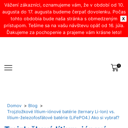
Vážení zákazníci, oznamujeme vám, že v období od 10.
augusta do 17. augusta budeme čerpať dovolenku. Počas
tohto obdobia bude naša stránka s obmedzeným
X
prístupom. Tešíme sa na vašu návštevu opäť od 16. júla.
Ďakujeme za pochopenie a prajeme vám krásne leto!
0
Domov
Blog
Trojzložkové lítium-iónové batérie (ternary Li-Ion) vs.
lítium-železofosfátové batérie (LiFePO4.) Ako si vybrať?