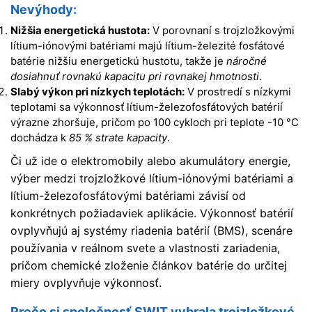
Nevýhody:
Nižšia energetická hustota:
V porovnaní s trojzložkovými
lítium-iónovými batériami majú lítium-železité fosfátové
batérie nižšiu energetickú hustotu, takže je
náročné
dosiahnuť rovnakú kapacitu pri rovnakej hmotnosti
.
Slabý výkon pri nízkych teplotách:
V prostredí s nízkymi
teplotami sa výkonnosť lítium-železofosfátových batérií
výrazne zhoršuje, pričom po 100 cykloch pri teplote -10 °C
dochádza k
85 % strate kapacity
.
Či už ide o elektromobily alebo akumulátory energie,
výber medzi trojzložkové lítium-iónovými batériami a
lítium-železofosfátovými batériami závisí od
konkrétnych požiadaviek aplikácie. Výkonnosť batérií
ovplyvňujú aj systémy riadenia batérií (BMS), scenáre
používania v reálnom svete a vlastnosti zariadenia,
pričom chemické zloženie článkov batérie do určitej
miery ovplyvňuje výkonnosť.
Prečo si spoločnosť SWIT vybrala trojzložkové