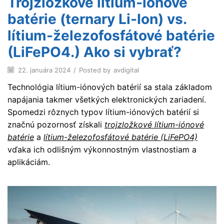
Trojzložkové lítium-iónové
batérie (ternary Li-Ion) vs.
lítium-železofosfátové batérie
(LiFePO4.) Ako si vybrať?
22. januára 2024
/
Posted by
avdigital
Technológia lítium-iónových batérií sa stala základom
napájania takmer všetkých elektronických zariadení.
Spomedzi rôznych typov lítium-iónových batérií si
značnú pozornosť získali
trojzložkové lítium-iónové
batérie
a
lítium-železofosfátové batérie (LiFePO4)
vďaka ich odlišným výkonnostným vlastnostiam a
aplikáciám.