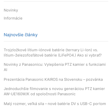
Novinky
Informácie
Najnovšie články
Trojzložkové lítium-iónové batérie (ternary Li-Ion) vs.
lítium-železofosfátové batérie (LiFePO4.) Ako si vybrať?
Novinky z Panasonicu: Vylepšenia PTZ kamier s funkciami
AI
Prezentácia Panasonic KAIROS na Slovensku – pozvánka
Jednoduchšie filmovanie s novou generáciou PTZ kamier
AW-UE160W/K od spoločnosti Panasonic
Malý rozmer, veľká sila – nové batérie DV s USB-C portom