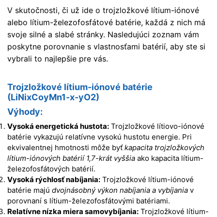
V skutočnosti, či už ide o trojzložkové lítium-iónové
alebo lítium-železofosfátové batérie, každá z nich má
svoje silné a slabé stránky. Nasledujúci zoznam vám
poskytne porovnanie s vlastnosťami batérií, aby ste si
vybrali to najlepšie pre vás.
Trojzložkové
lítium-iónové batérie
(LiNixCoyMn1-x-yO2
)
Výhody:
Vysoká energetická hustota:
Trojzložkové lítiovo-iónové
batérie vykazujú relatívne vysokú hustotu energie. Pri
ekvivalentnej hmotnosti môže byť
kapacita trojzložkových
lítium-iónových batérií 1,7-krát vyššia
ako kapacita lítium-
železofosfátových batérií.
Vysoká rýchlosť nabíjania:
Trojzložkové lítium-iónové
batérie majú
dvojnásobný výkon
nabíjania a vybíjania
v
porovnaní s lítium-železofosfátovými batériami.
Relatívne nízka miera samovybíjania:
Trojzložkové lítium-