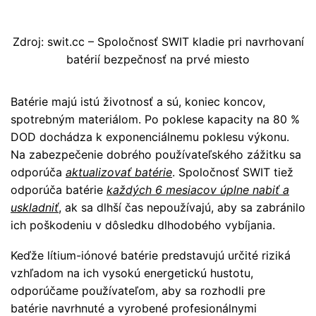
Zdroj: swit.cc – Spoločnosť SWIT kladie pri navrhovaní
batérií bezpečnosť na prvé miesto
Batérie majú istú životnosť a sú, koniec koncov,
spotrebným materiálom. Po poklese kapacity na 80 %
DOD dochádza k exponenciálnemu poklesu výkonu.
Na zabezpečenie dobrého používateľského zážitku sa
odporúča
aktualizovať batérie
. Spoločnosť SWIT tiež
odporúča batérie
každých 6 mesiacov úplne nabiť a
uskladniť
, ak sa dlhší čas nepoužívajú, aby sa zabránilo
ich poškodeniu v dôsledku dlhodobého vybíjania.
Keďže lítium-iónové batérie predstavujú určité riziká
vzhľadom na ich vysokú energetickú hustotu,
odporúčame používateľom, aby sa rozhodli pre
batérie navrhnuté a vyrobené profesionálnymi