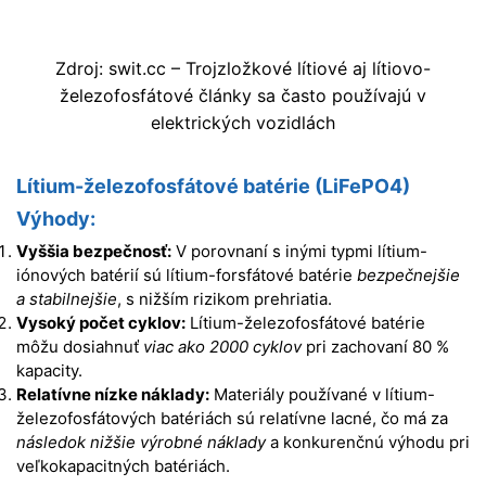
Zdroj: swit.cc – Trojzložkové lítiové aj lítiovo-
železofosfátové články sa často používajú v
elektrických vozidlách
Lítium-železofosfátové batérie (LiFePO4)
Výhody:
Vyššia bezpečnosť:
V porovnaní s inými typmi lítium-
iónových batérií sú lítium-forsfátové batérie
bezpečnejšie
a stabilnejšie
, s nižším rizikom prehriatia.
Vysoký počet cyklov:
Lítium-železofosfátové batérie
môžu dosiahnuť
viac ako 2000 cyklov
pri zachovaní 80 %
kapacity.
Relatívne nízke náklady:
Materiály používané v lítium-
železofosfátových batériách sú relatívne lacné, čo má za
následok nižšie výrobné náklady
a konkurenčnú výhodu pri
veľkokapacitných batériách.