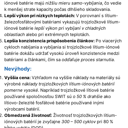
iónové batérie majú
nižšiu mieru samo-vybíjania
, čo vedie
k menšej strate kapacity počas dlhšieho skladovania.
Lepší výkon pri nízkych teplotách:
V porovnaní s lítium-
železofosfátovými batériami vykazujú trojzložkové lítium-
iónové batérie
lepší výkon pri vybíjaní v chladných
oblastiach
alebo pri extrémnych teplotách.
Lepšia konzistencia prispôsobenia článkov:
Po viacerých
cykloch nabíjania a vybíjania si trojzložkové lítium-iónové
batérie dokážu udržať vysokú úroveň konzistencie medzi
batériami a článkami, čím sa
odďaľuje proces starnutia
.
Nevýhody:
Vyššia cena:
Vzhľadom na vyššie náklady na materiály sú
výrobné
náklady trojzložkových
lítium-iónových batérií
pomerne vysoké
. Napríklad trojzložkové lítiové batérie
používané spoločnosťou SWIT sú
o 50 % drahšie
ako
lítiovo-železité fosfátové batérie používané inými
výrobcami batérií.
Obmedzená životnosť:
Životnosť trojzložkových lítium-
iónových batérií je zvyčajne
300 – 500 cyklov
pri 80 %
hĺbke vybitia (DOD).