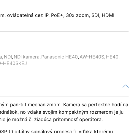
om, ovládateľná cez IP. PoE+, 30x zoom, SDI, HDMI
a
,
NDI
,
NDI kamera
,
Panasonic HE40
,
AW-HE40S
,
HE40
,
-HE40SKEJ
ným pan-tilt mechanizmom. Kamera sa perfektne hodí na
 prednášok, no vďaka svojim kompaktným rozmerom je ju
ie je možná či žiadúca prítomnosť operátora.
P (digitálny signálový procesor), vďaka ktorému