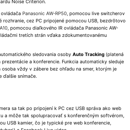
rdu Noise Criterion.
 ovládača
Panasonic AW-RP50
, pomocou live switcherov
é rozhranie, cez PC pripojené pomocou USB, bezdrôtovo
A10
, pomocou diaľkového IR ovládača Panasonic AW-
ládačmi tretích strán vďaka zdokumentovanému
 automatického sledovania osoby
Auto Tracking
(platená
 prezentácie a konferencie. Funkcia automaticky sleduje
a osoba vždy v zábere bez ohľadu na smer, ktorým je
e ďalšie snímače.
mera sa tak po pripojení k PC cez USB správa ako web
zu a môže tak spolupracovať s konferenčným softvérom,
ou USB kamier, čo je typické pre web konferencie,