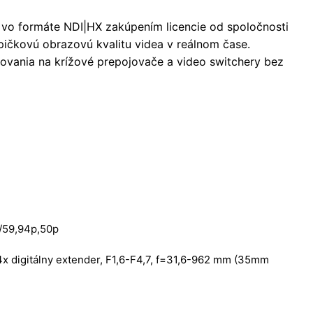
 vo formáte NDI|HX zakúpením licencie od spoločnosti
ičkovú obrazovú kvalitu videa v reálnom čase.
movania na krížové prepojovače a video switchery bez
0/59,94p,50p
4x digitálny extender, F1,6-F4,7, f=31,6-962 mm (35mm