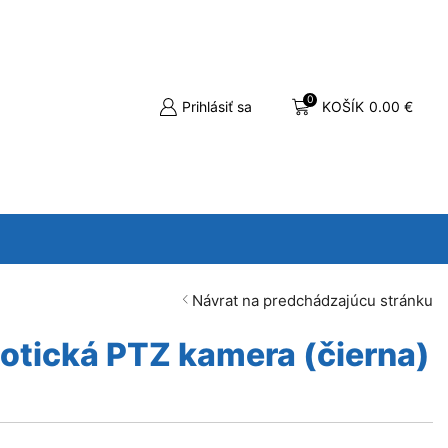
0
Prihlásiť sa
KOŠÍK
0.00
€
Návrat na predchádzajúcu stránku
tická PTZ kamera (čierna)