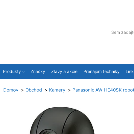
Produkty
Značky
Zľavy a akcie
Prenájom techniky
Link
Domov
Obchod
Kamery
Panasonic AW-HE40SK robotic