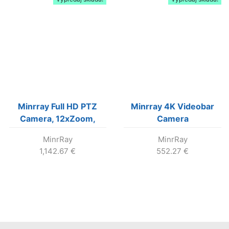
Minrray Full HD PTZ
Minrray 4K Videobar
Camera, 12xZoom,
Camera
(Black color)
MinrRay
MinrRay
1,142.67
€
552.27
€