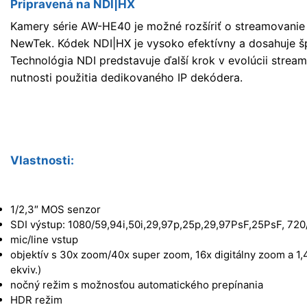
Pripravená na NDI|HX
Kamery série AW-HE40 je možné rozšíriť o streamovanie
NewTek. Kódek NDI|HX je vysoko efektívny a dosahuje šp
Technológia NDI predstavuje ďalší krok v evolúcii strea
nutnosti použitia dedikovaného IP dekódera.
Vlastnosti:
1/2,3″ MOS senzor
SDI výstup: 1080/59,94i,50i,29,97p,25p,29,97PsF,25PsF, 72
mic/line vstup
objektív s 30x zoom/40x super zoom, 16x digitálny zoom a 1,
ekviv.)
nočný režim s možnosťou automatického prepínania
HDR režim