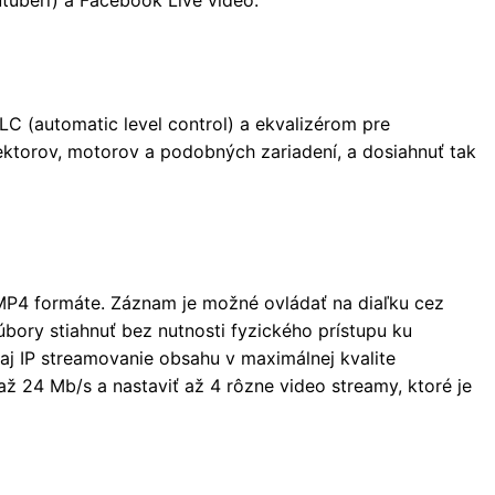
utuberi) a Facebook Live video.
C (automatic level control) a ekvalizérom pre
jektorov, motorov a podobných zariadení, a dosiahnuť tak
P4 formáte. Záznam je možné ovládať na diaľku cez
bory stiahnuť bez nutnosti fyzického prístupu ku
 IP streamovanie obsahu v maximálnej kvalite
24 Mb/s a nastaviť až 4 rôzne video streamy, ktoré je