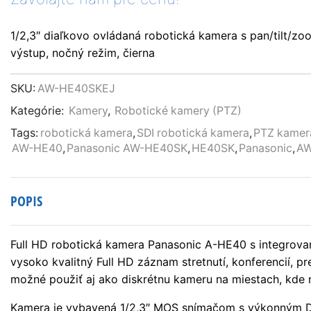
1/2,3″ diaľkovo ovládaná robotická kamera s pan/tilt/zo
výstup, nočný režim, čierna
SKU:
AW-HE40SKEJ
Kategórie:
Kamery
,
Robotické kamery (PTZ)
Tags:
robotická kamera
,
SDI robotická kamera
,
PTZ kamer
AW-HE40
,
Panasonic AW-HE40SK
,
HE40SK
,
Panasonic
,
AW
POPIS
Full HD robotická kamera Panasonic A-HE40 s integrova
vysoko kvalitný Full HD záznam stretnutí, konferencií,
možné použiť aj ako diskrétnu kameru na miestach, kde n
Kamera je vybavená 1/2,3″ MOS snímačom s výkonným DS