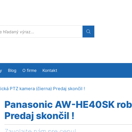
Search
input
y
Blog
O firme
Kontakt
ká PTZ kamera (čierna) Predaj skončil !
Panasonic AW-HE40SK robo
Predaj skončil !
Zavolajte nám pre cenu!