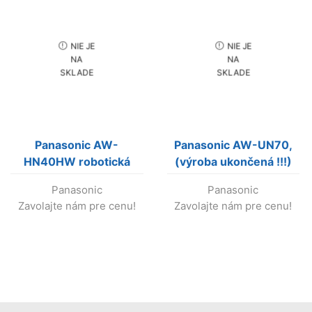
NIE JE
NIE JE
NA
NA
SKLADE
SKLADE
Panasonic AW-
Panasonic AW-UN70,
HN40HW robotická
(výroba ukončená !!!)
PTZ kamera (biela)
Panasonic
Panasonic
(Výroba skončila!)
Zavolajte nám pre cenu!
Zavolajte nám pre cenu!