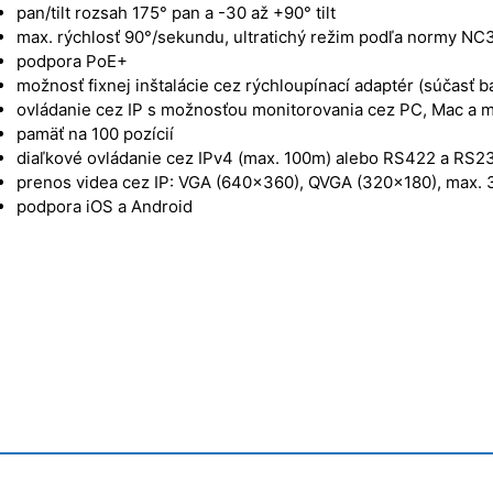
pan/tilt rozsah 175° pan a -30 až +90° tilt
max. rýchlosť 90°/sekundu, ultratichý režim podľa normy NC
podpora PoE+
možnosť fixnej inštalácie cez rýchloupínací adaptér (súčasť b
ovládanie cez IP s možnosťou monitorovania cez PC, Mac a m
pamäť na 100 pozícií
diaľkové ovládanie cez IPv4 (max. 100m) alebo RS422 a RS2
prenos videa cez IP: VGA (640×360), QVGA (320×180), max. 
podpora iOS a Android