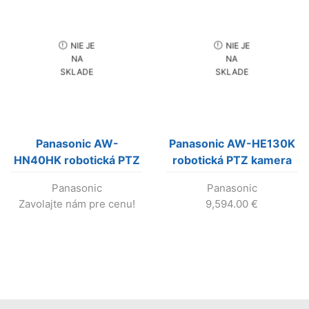
NIE JE
NIE JE
NA
NA
SKLADE
SKLADE
Panasonic AW-
Panasonic AW-HE130K
HN40HK robotická PTZ
robotická PTZ kamera
kamera (čierna)
(čierna) Výroba
Panasonic
Panasonic
(Výroba skončila!)
Skončila!!!
Zavolajte nám pre cenu!
9,594.00
€