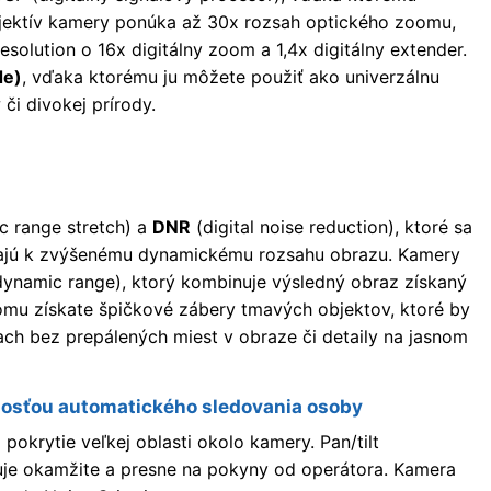
Objektív kamery ponúka až 30x rozsah optického zoomu,
solution o 16x digitálny zoom a 1,4x digitálny extender.
de)
, vďaka ktorému ju môžete použiť ako univerzálnu
či divokej prírody.
c range stretch) a
DNR
(digital noise reduction), ktoré sa
evajú k zvýšenému dynamickému rozsahu obrazu. Kamery
namic range), ktorý kombinuje výsledný obraz získaný
mu získate špičkové zábery tmavých objektov, ktoré by
stach bez prepálených miest v obraze či detaily na jasnom
nosťou automatického sledovania osoby
 pokrytie veľkej oblasti okolo kamery. Pan/tilt
je okamžite a presne na pokyny od operátora. Kamera