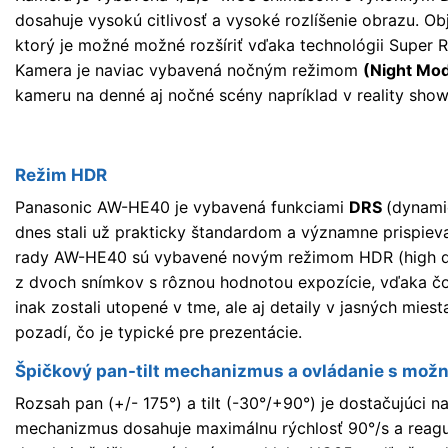
dosahuje vysokú citlivosť a vysoké rozlíšenie obrazu. 
ktorý je možné možné rozšíriť vďaka technológii Super Re
Kamera je naviac vybavená nočným režimom
(Night Mo
kameru na denné aj nočné scény napríklad v reality show 
Režim HDR
Panasonic AW-HE40 je vybavená funkciami
DRS
(dynami
dnes stali už prakticky štandardom a významne prispi
rady AW-HE40 sú vybavené novým režimom HDR (high dy
z dvoch snímkov s rôznou hodnotou expozície, vďaka čo
inak zostali utopené v tme, ale aj detaily v jasných mie
pozadí, čo je typické pre prezentácie.
Špičkový pan-tilt mechanizmus a ovládanie s mož
Rozsah pan (+/- 175°) a tilt (-30°/+90°) je dostačujúci na
mechanizmus dosahuje maximálnu rýchlosť 90°/s a reagu