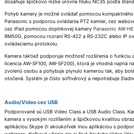
dosahuje špičkovo nízke úrovne hluku NC35 podľa štanda
Pohyb kamery je možné ovládať pomocou kompaktného
Panasonic s podporou ovládania PTZ kamier, cez webov
cez iPad pomocou doplnkovej kamery
Panasonic AW-HE
RM50G, pomocou rozraní RS-422 a RS-232C alebo IP ov
ovládaciemu protokolu.
Kamera taktiež podporuje možnosť rozšírenia o funkciu
licencia AW-SF100, AW-SF200), ktorá je vhodná najmä na
zvolenú osobu a pohybuje plynulo kamerou tak, aby bol
otočená. Systém je čisto softvérový a nepotrebuje žiadn
Audio/Video cez USB
Podporované sú USB Video Class a USB Audio Class. Ka
kamera s vysokým rozlíšením a špičkovou kvalitou obra
aplikáciou Skype či akoukoľvek inou aplikáciou s podpor