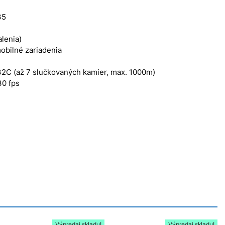
35
alenia)
obilné zariadenia
32C (až 7 slučkovaných kamier, max. 1000m)
30 fps
Výpredaj skladu!
Výpredaj skladu!