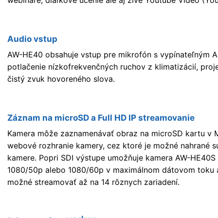
webinare, diaľkové učenie ale aj živé Youtube Video (Yo
Audio vstup
AW-HE40 obsahuje vstup pre mikrofón s vypínateľným AL
potlačenie nízkofrekvenčných ruchov z klimatizácií, pro
čistý zvuk hovoreného slova.
Záznam na microSD a Full HD IP streamovanie
Kamera môže zaznamenávať obraz na microSD kartu v M
webové rozhranie kamery, cez ktoré je možné nahrané sú
kamere. Popri SDI výstupe umožňuje kamera AW-HE40S aj
1080/50p alebo 1080/60p v maximálnom dátovom toku až 
možné streamovať až na 14 rôznych zariadení.