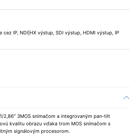
cez IP, NDI|HX výstup, SDI výstup, HDMI výstup, IP
1/2,86″ 3MOS snímačom a integrovaným pan-tilt
kovú kvalitu obrazu vďaka trom MOS snímačom s
litným signálovým procesorom.