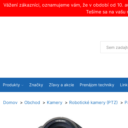
Vážení zákazníci, oznamujeme vám, že v období od 10. 
Tešíme sa na vašu 
Produkty
Značky
Zľavy a akcie
Prenájom techniky
Link
Domov
Obchod
Kamery
Robotické kamery (PTZ)
P