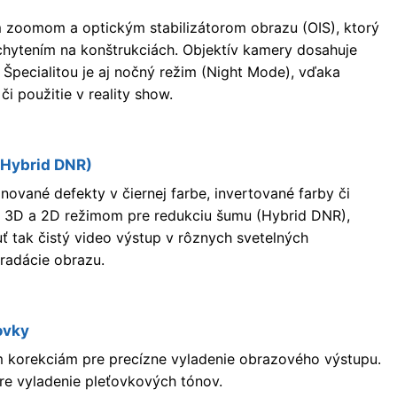
 zoomom a optickým stabilizátorom obrazu (OIS), ktorý
chytením na konštrukciách. Objektív kamery dosahuje
 Špecialitou je aj nočný režim (Night Mode), vďaka
i použitie v reality show.
(Hybrid DNR)
ované defekty v čiernej farbe, invertované farby či
á 3D a 2D režimom pre redukciu šumu (Hybrid DNR),
 tak čistý video výstup v rôznych svetelných
radácie obrazu.
ovky
 korekciám pre precízne vyladenie obrazového výstupu.
re vyladenie pleťovkových tónov.