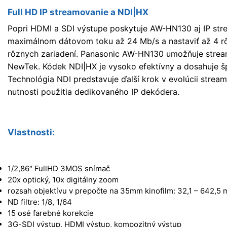
Full HD IP streamovanie a NDI|HX
Popri HDMI a SDI výstupe poskytuje AW-HN130 aj IP str
maximálnom dátovom toku až 24 Mb/s a nastaviť až 4 rô
rôznych zariadení. Panasonic AW-HN130 umožňuje stre
NewTek. Kódek NDI|HX je vysoko efektívny a dosahuje šp
Technológia NDI predstavuje ďalší krok v evolúcii strea
nutnosti použitia dedikovaného IP dekódera.
Vlastnosti:
1/2,86″ FullHD 3MOS snímač
20x optický, 10x digitálny zoom
rozsah objektívu v prepočte na 35mm kinofilm: 32,1 – 642,5
ND filtre: 1/8, 1/64
15 osé farebné korekcie
3G-SDI výstup, HDMI výstup, kompozitný výstup