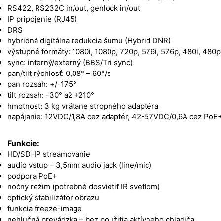
RS422, RS232C in/out, genlock in/out
IP pripojenie (RJ45)
DRS
hybridná digitálna redukcia šumu (Hybrid DNR)
výstupné formáty: 1080i, 1080p, 720p, 576i, 576p, 480i, 480p
sync: interný/externý (BBS/Tri sync)
pan/tilt rýchlosť: 0,08° – 60°/s
pan rozsah: +/-175°
tilt rozsah: -30° až +210°
hmotnosť: 3 kg vrátane stropného adaptéra
napájanie: 12VDC/1,8A cez adaptér, 42-57VDC/0,6A cez PoE
Funkcie:
HD/SD-IP streamovanie
audio vstup – 3,5mm audio jack (line/mic)
podpora PoE+
nočný režim (potrebné dosvietiť IR svetlom)
optický stabilizátor obrazu
funkcia freeze-image
nehlučná prevádzka – bez použitia aktívneho chladiča