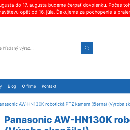
augusta do 17. augusta budeme čerpať dovolenku. Počas t
návštevu opäť od 16. júla. Ďakujeme za pochopenie a praje
Search
input
y
Blog
O firme
Kontakt
anasonic AW-HN130K robotická PTZ kamera (čierna) (Výroba sko
Panasonic AW-HN130K robo