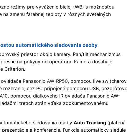
 rôzne režimy pre vyváženie bielej (WB) s možnosťou
je na zmenu farebnej teploty v rôznych svetelných
nosťou automatického sledovania osoby
 obrovský priestor okolo kamery. Pan/tilt mechanizmus
a presne na pokyny od operátora. Kamera dosahuje
 Criterion.
 ovládača
Panasonic AW-RP50
, pomocou live switcherov
é rozhranie, cez PC pripojené pomocou USB, bezdrôtovo
A10
, pomocou diaľkového IR ovládača Panasonic AW-
ládačmi tretích strán vďaka zdokumentovanému
 automatického sledovania osoby
Auto Tracking
(platená
 prezentácie a konferencie. Funkcia automaticky sleduje