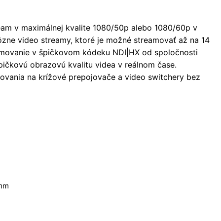
eam v maximálnej kvalite 1080/50p alebo 1080/60p v
zne video streamy, ktoré je možné streamovať až na 14
amovanie v špičkovom kódeku NDI|HX od spoločnosti
ičkovú obrazovú kvalitu videa v reálnom čase.
movania na krížové prepojovače a video switchery bez
 mm