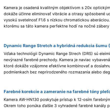
Kamera je osadená kvalitným objektívom s 20x optickým
dokáže účinne eliminovať vibrácie a otrasy spôsobené u
vysokú svetelnosť F1.6 s nízkou chromatickou aberáciou.
ktorému sa táto kamera perfektne hodí na nočné zábery č
Dynamic Range Stretch a hybridná redukcia šumu 
Vďaka technológii Dynamic Range Strech (DRS) sú eleimin
nevýrazné farebné prechody. Kamera je naviac vybaven
ktoré dokáže vzájomne efektívne kombinovať a dosiahnuť
podmienkach bez neprirodzeného rozmazania alebo deg
Farebné korekcie a zameranie na farebné tóny pleť
Kamera AW-HN130 poskytuje prístup k 12-osím farebným
Okrem toho ponúka ďalšie 3 vyhradené farebné kanály p