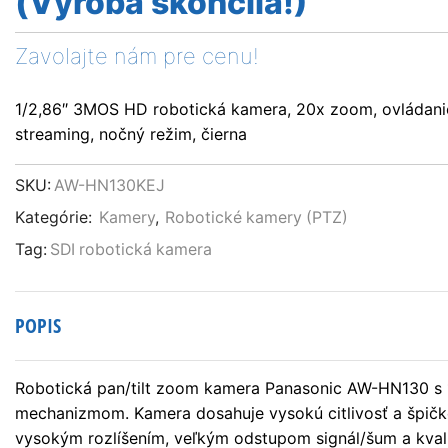
(Výroba skončila!)
Zavolajte nám pre cenu!
1/2,86″ 3MOS HD robotická kamera, 20x zoom, ovládanie 
streaming, nočný režim, čierna
SKU:
AW-HN130KEJ
Kategórie:
Kamery
,
Robotické kamery (PTZ)
Tag:
SDI robotická kamera
POPIS
Robotická pan/tilt zoom kamera Panasonic AW-HN130 s 
mechanizmom. Kamera dosahuje vysokú citlivosť a špič
vysokým rozlíšením, veľkým odstupom signál/šum a kva