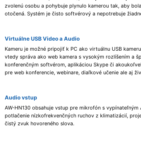
zvolenú osobu a pohybuje plynulo kamerou tak, aby bol
otočená. Systém je čisto softvérový a nepotrebuje žiadn
Virtuálne USB Video a Audio
Kameru je možné pripojiť k PC ako virtuálnu USB kamer
vtedy správa ako web kamera s vysokým rozlíšením a šp
konferenčným softvérom, aplikáciou Skype či akoukoľvek
pre web konferencie, webinare, diaľkové učenie ale aj ž
Audio vstup
AW-HN130 obsahuje vstup pre mikrofón s vypínateľným A
potlačenie nízkofrekvenčných ruchov z klimatizácií, pro
čistý zvuk hovoreného slova.