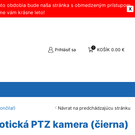
ohto obdobia bude naša stránka s obmedzeným prístupom.
X
me vám krásne leto!
0
Prihlásiť sa
KOŠÍK
0.00
€
nčila!)
Návrat na predchádzajúcu stránku
tická PTZ kamera (čierna)