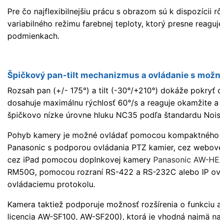
Pre čo najflexibilnejšiu prácu s obrazom sú k dispozícii
variabilného režimu farebnej teploty, ktorý presne reagu
podmienkach.
Špičkový pan-tilt mechanizmus a ovládanie s mož
Rozsah pan (+/- 175°) a tilt (-30°/+210°) dokáže pokryť
dosahuje maximálnu rýchlosť 60°/s a reaguje okamžite 
špičkovo nízke úrovne hluku NC35 podľa štandardu Noise
Pohyb kamery je možné ovládať pomocou kompaktného
Panasonic s podporou ovládania PTZ kamier, cez webov
cez iPad pomocou doplnkovej kamery
Panasonic AW-HE
RM50G, pomocou rozraní RS-422 a RS-232C alebo IP ov
ovládaciemu protokolu.
Kamera taktiež podporuje možnosť rozšírenia o funkciu
licencia AW-SF100, AW-SF200), ktorá je vhodná najmä na