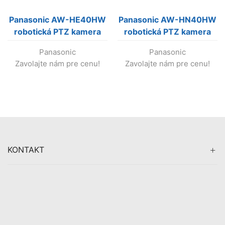
Panasonic AW-HE40HW
Panasonic AW-HN40HW
robotická PTZ kamera
robotická PTZ kamera
(biela) (Predaj skončil !)
(biela) (Výroba
Panasonic
Panasonic
skončila!)
Zavolajte nám pre cenu!
Zavolajte nám pre cenu!
KONTAKT