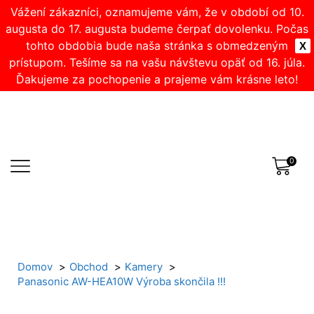
Vážení zákazníci, oznamujeme vám, že v období od 10.
augusta do 17. augusta budeme čerpať dovolenku. Počas
tohto obdobia bude naša stránka s obmedzeným
X
prístupom. Tešíme sa na vašu návštevu opäť od 16. júla.
Ďakujeme za pochopenie a prajeme vám krásne leto!
0
Domov
Obchod
Kamery
Panasonic AW-HEA10W Výroba skončila !!!