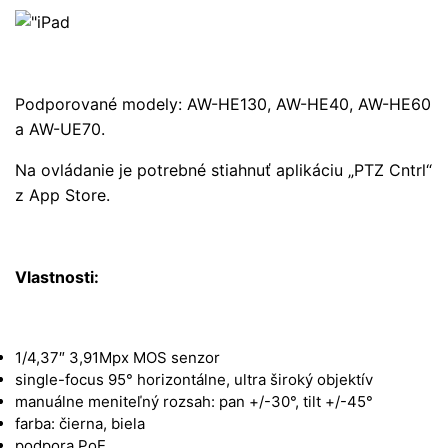
Podporované modely: AW-HE130, AW-HE40, AW-HE60
a AW-UE70.
Na ovládanie je potrebné stiahnuť aplikáciu „PTZ Cntrl“
z App Store.
Vlastnosti:
1/4,37″ 3,91Mpx MOS senzor
single-focus 95° horizontálne, ultra široký objektív
manuálne meniteľný rozsah: pan +/-30°, tilt +/-45°
farba: čierna, biela
podpora PoE