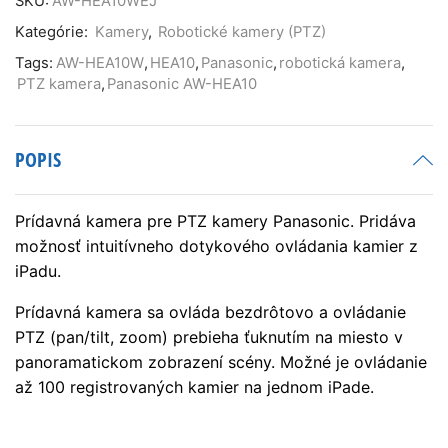
SKU:
AW-HEA10WEJ
Kategórie:
Kamery
,
Robotické kamery (PTZ)
Tags:
AW-HEA10W
,
HEA10
,
Panasonic
,
robotická kamera
,
PTZ kamera
,
Panasonic AW-HEA10
POPIS
Prídavná kamera pre PTZ kamery Panasonic. Pridáva
možnosť intuitívneho dotykového ovládania kamier z
iPadu.
Prídavná kamera sa ovláda bezdrôtovo a ovládanie
PTZ (pan/tilt, zoom) prebieha ťuknutím na miesto v
panoramatickom zobrazení scény. Možné je ovládanie
až 100 registrovaných kamier na jednom iPade.