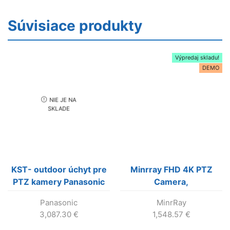
Súvisiace produkty
Výpredaj skladu!
DEMO
NIE JE NA
SKLADE
KST- outdoor úchyt pre
Minrray FHD 4K PTZ
PTZ kamery Panasonic
Camera,
HE40/UE70, SDI +
Panasonic
MinrRay
240VAC, (výroba
3,087.30
€
1,548.57
€
ukončená !!!)