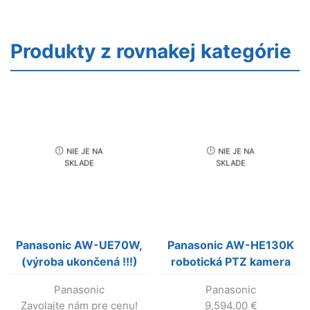
Produkty z rovnakej kategórie
NIE JE NA
NIE JE NA
SKLADE
SKLADE
Panasonic AW-UE70W,
Panasonic AW-HE130K
(výroba ukončená !!!)
robotická PTZ kamera
(čierna) Výroba
Panasonic
Panasonic
Skončila!!!
Zavolajte nám pre cenu!
9,594.00
€