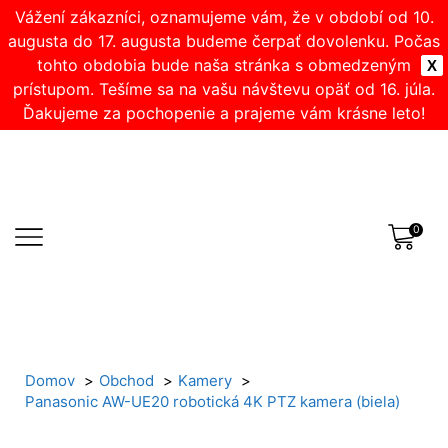
Vážení zákazníci, oznamujeme vám, že v období od 10.
augusta do 17. augusta budeme čerpať dovolenku. Počas
tohto obdobia bude naša stránka s obmedzeným
X
prístupom. Tešíme sa na vašu návštevu opäť od 16. júla.
Ďakujeme za pochopenie a prajeme vám krásne leto!
0
Domov
Obchod
Kamery
Panasonic AW-UE20 robotická 4K PTZ kamera (biela)