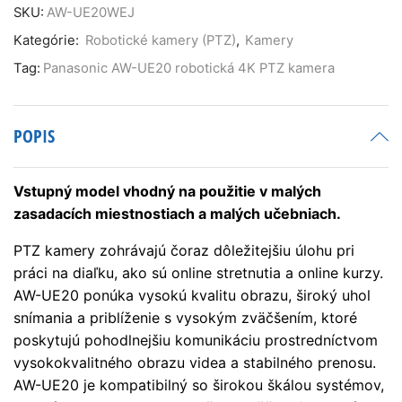
UE20
SKU:
AW-UE20WEJ
robotická
Kategórie:
Robotické kamery (PTZ)
,
Kamery
4K
PTZ
Tag:
Panasonic AW-UE20 robotická 4K PTZ kamera
kamera
(biela)
POPIS
Vstupný model vhodný na použitie v malých
zasadacích miestnostiach a malých učebniach.
PTZ kamery zohrávajú čoraz dôležitejšiu úlohu pri
práci na diaľku, ako sú online stretnutia a online kurzy.
AW-UE20 ponúka vysokú kvalitu obrazu, široký uhol
snímania a priblíženie s vysokým zväčšením, ktoré
poskytujú pohodlnejšiu komunikáciu prostredníctvom
vysokokvalitného obrazu videa a stabilného prenosu.
AW-UE20 je kompatibilný so širokou škálou systémov,