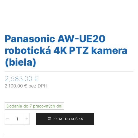
Panasonic AW-UE20
robotická 4K PTZ kamera
(biela)
2,583.00
€
2,100.00
€
bez DPH
Dodanie do 7 pracovných dní
PRIDAŤ DO KOŠÍKA
množstvo
Panasonic
AW-