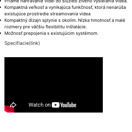
Priame nahrávanie videí do služieb živého vysielania videa.
Kompaktná veľkosť a vynikajúca funkčnosť, ktorá nenarúša
existujúce prostredie streamovania videa
Kompaktný dizajn splynie s okolím. Nízka hmotnosť a malé
rozmery pre väčšiu flexibilitu inštalácie.
Možnosť prepojenia s existujúcim systémom.
Specifiacie(link)