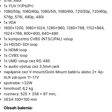
576i, 480i
1x YUV (Y/Pb/Pr)
1080/50p, 1080/60p, 1080/50i, 1080/60i, 720/50p, 720/60p,
576p, 576i, 480p, 480i
1x VGA
1600×1200, 1680×1024, 1280×960, 1280×768, 1152×864,
1024×768, 800×600, 640×480
1x kompozitný CVBS (NTSC/PAL) vstup
2x HD/SD-SDI loop
1x HDMI loop
1x CVBS loop
1x UMD vstup cez RS-485
1x audio výstup cez 3,5mm jack
napájanie cez V-mount/Gold-Mount batériu alebo 2x 4p-
XLR zdrojom 11-17V
spotreba: <32W
hmotnosť: 6,2 kg
rozmery: 525 x 358 x 87 mm,
VESA 100×100 mm
Obsah balenia: