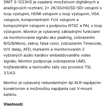
SWIT S-1223HS je osadený množstvom digitálnych a
analógových rozhraní, 2x 2K/3G/HD/SD-SDI vstupmi s
loop výstupmi, HDMI vstupom s loop výstupom, VGA
vstupom, komponentným YUV vstupom a
kompozitným vstupom s podporou NTSC a PAL s loop
výstupom. Monitor je vybavený základnými funkciami
na monitorovanie signálu ako peaking, zobrazením
R/G/B/Mono, zebra, false color, zobrazením Timecode,
H/V delay, AFD, markermi a monitorovaním 2
vybraných audio kanálov embeddovaného video
signálu. Monitor podporuje zobreazenie UMD,
trojfarebného a textového tally cez protokol TSL
3.1/4.0.
Monitor je vybavený redundantným 4p-XLR napájacím
konektorom a možnosťou napájania cez V-mount
batériu.
Vlastnosti
: