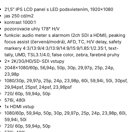
21,5″ IPS LCD panel s LED podsvietením, 1920×1080
jas 250 cd/m2
kontrast 1000:1
pozorovacie uhly 178° H/V
funkcie: audio meter s alarmom (2ch SDI a HDMI), peaking
focus assist (červená/modrá), AFD, TC, H/V delay, safety
markery 4:3/13:9/4:3/13:9/14:9/15:9/1.85:1/2.35:1, text-
tally, UMD, TSL3.1/4.0, false color, zebra, farebné pruhy
2x 2K/3G/HD/SD-SDI vstupy
2048×1080/60p, 56,94p, 50p, 30p, 29,97p, 25p, 24p,
23,98p
1080/30p, 29,97p, 25p, 24p, 23,98p, 60i, 59,94i, 50i, 30psf,
29,94psf, 25psf, 24psf, 23,98psf
720/ 60p, 59,94p, 50p
576i, 480i
1x HDMI vstup
1080/60p, 59,94p, 50p, 30p, 29,97p, 25p, 24p, 23,98p, 60i,
59,94i, 50i
720/ 60p, 59,94p, 50p