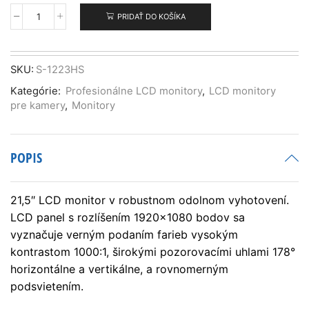
PRIDAŤ DO KOŠÍKA
množstvo
SWIT
S-
1223HS
SKU:
S-1223HS
Kategórie:
Profesionálne LCD monitory
,
LCD monitory
pre kamery
,
Monitory
POPIS
21,5″ LCD monitor v robustnom odolnom vyhotovení.
LCD panel s rozlíšením 1920×1080 bodov sa
vyznačuje verným podaním farieb vysokým
kontrastom 1000:1, širokými pozorovacími uhlami 178°
horizontálne a vertikálne, a rovnomerným
podsvietením.