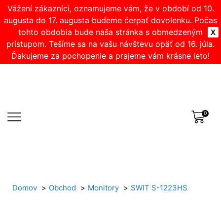
Vážení zákazníci, oznamujeme vám, že v období od 10.
augusta do 17. augusta budeme čerpať dovolenku. Počas
tohto obdobia bude naša stránka s obmedzeným
X
prístupom. Tešíme sa na vašu návštevu opäť od 16. júla.
Ďakujeme za pochopenie a prajeme vám krásne leto!
0
Domov
Obchod
Monitory
SWIT S-1223HS