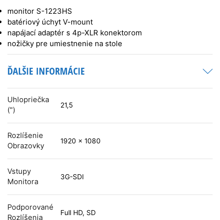
monitor S-1223HS
batériový úchyt V-mount
napájací adaptér s 4p-XLR konektorom
nožičky pre umiestnenie na stole
ĎALŠIE INFORMÁCIE
Uhlopriečka
21,5
(")
Rozlíšenie
1920 x 1080
Obrazovky
Vstupy
3G-SDI
Monitora
Podporované
Full HD, SD
Rozlíšenia