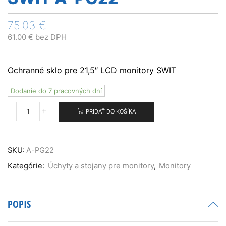
75.03
€
61.00
€
bez DPH
Ochranné sklo pre 21,5″ LCD monitory SWIT
Dodanie do 7 pracovných dní
PRIDAŤ DO KOŠÍKA
množstvo
SWIT
A-
PG22
SKU:
A-PG22
Kategórie:
Úchyty a stojany pre monitory
,
Monitory
POPIS