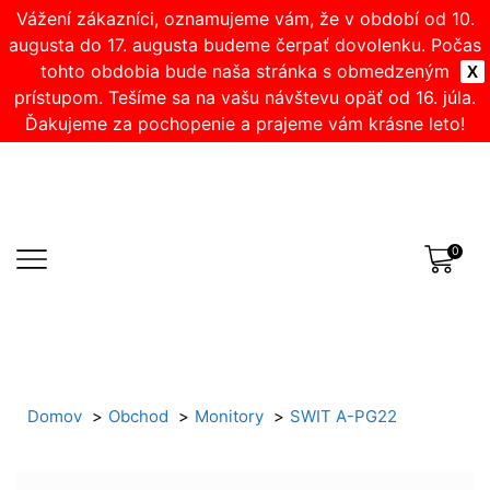
Vážení zákazníci, oznamujeme vám, že v období od 10.
augusta do 17. augusta budeme čerpať dovolenku. Počas
tohto obdobia bude naša stránka s obmedzeným
X
prístupom. Tešíme sa na vašu návštevu opäť od 16. júla.
Ďakujeme za pochopenie a prajeme vám krásne leto!
0
Domov
Obchod
Monitory
SWIT A-PG22