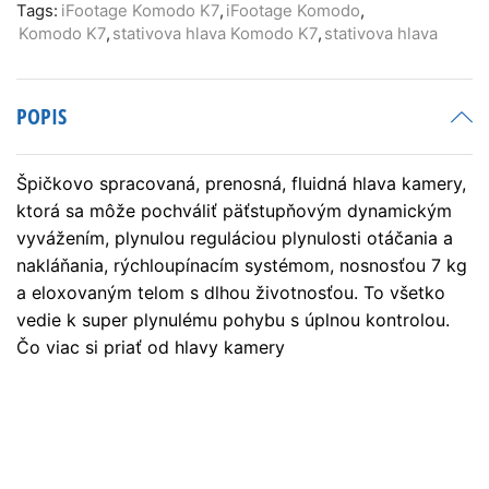
Tags:
iFootage Komodo K7
,
iFootage Komodo
,
Komodo K7
,
stativova hlava Komodo K7
,
stativova hlava
POPIS
Špičkovo spracovaná, prenosná, fluidná hlava kamery,
ktorá sa môže pochváliť päťstupňovým dynamickým
vyvážením, plynulou reguláciou plynulosti otáčania a
nakláňania, rýchloupínacím systémom, nosnosťou 7 kg
a eloxovaným telom s dlhou životnosťou. To všetko
vedie k super plynulému pohybu s úplnou kontrolou.
Čo viac si priať od hlavy kamery