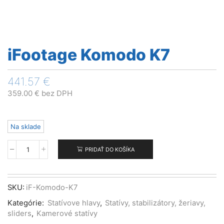
iFootage Komodo K7
441.57
€
359.00
€
bez DPH
Na sklade
PRIDAŤ DO KOŠÍKA
množstvo
iFootage
Komodo
K7
SKU:
iF-Komodo-K7
Kategórie:
Statívove hlavy
,
Statívy, stabilizátory, žeriavy,
sliders
,
Kamerové statívy