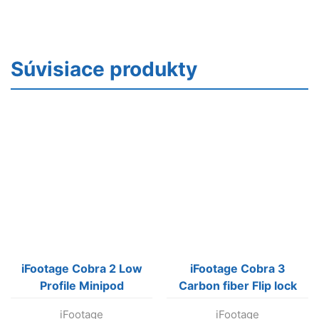
Súvisiace produkty
iFootage Cobra 2 Low
iFootage Cobra 3
Profile Minipod
Carbon fiber Flip lock
Monopod CB3 C180F
iFootage
iFootage