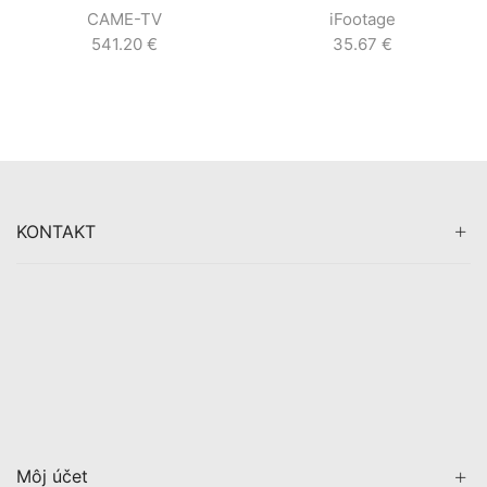
CAME-TV
iFootage
541.20
€
35.67
€
KONTAKT
Môj účet