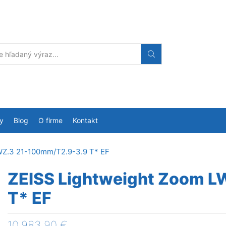
Search
input
y
Blog
O firme
Kontakt
WZ.3 21-100mm/T2.9-3.9 T* EF
ZEISS Lightweight Zoom 
T* EF
10,983.90
€