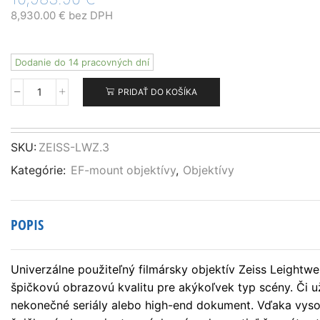
8,930.00
€
bez DPH
Dodanie do 14 pracovných dní
PRIDAŤ DO KOŠÍKA
množstvo
ZEISS
Lightweight
Zoom
SKU:
ZEISS-LWZ.3
LWZ.3
Kategórie:
EF-mount objektívy
,
Objektívy
21-
100mm/T2.9-
3.9
T*
POPIS
EF
Univerzálne použiteľný filmársky objektív Zeiss Leigh
špičkovú obrazovú kvalitu pre akýkoľvek typ scény. Či už 
nekonečné seriály alebo high-end dokument. Vďaka vyso