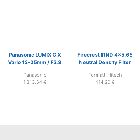
Panasonic LUMIX G X
Firecrest IRND 4×5.65
Vario 12-35mm / F2.8
Neutral Density Filter
ASPH.
0.9 (3 Stops)
Panasonic
Formatt-Hitech
1,313.64
€
414.20
€