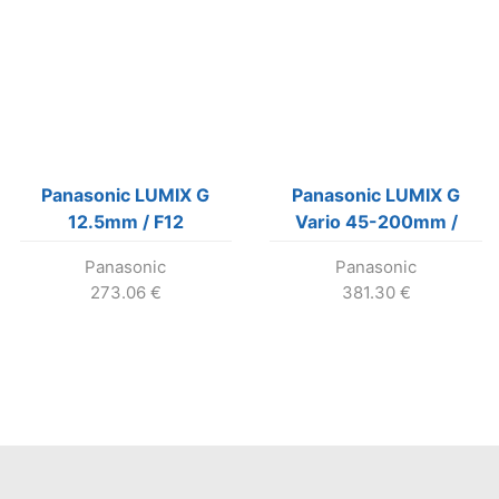
Panasonic LUMIX G
Panasonic LUMIX G
12.5mm / F12
Vario 45-200mm /
F4.0-5.6 / MEGA O.I.S.
Panasonic
Panasonic
273.06
€
381.30
€