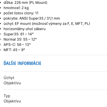
dĺžka: 226 mm (PL Mount)
hmotnosť: 2 kg
počet listov clony: 11
pokrytie: ANSI Super35 / 31,1 mm
úchyt: EF mount (možnosť výmeny za F, E, MFT, PL)
horizontálny uhol záberu
Super35: 61 – 14°
Normal 35: 55 – 12°
APS-C: 56 – 13°
MFT: 45 – 9°
ĎALŠIE INFORMÁCIE
Úchyt
Objektívu
Typ
Objektívu