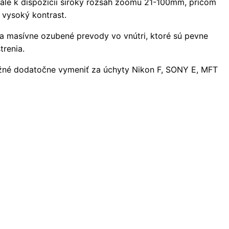
tále k dispozícii široký rozsah zoomu 21-100mm, pričom
 vysoký kontrast.
va masívne ozubené prevody vo vnútri, ktoré sú pevne
trenia.
žné dodatočne vymeniť za úchyty Nikon F, SONY E, MFT