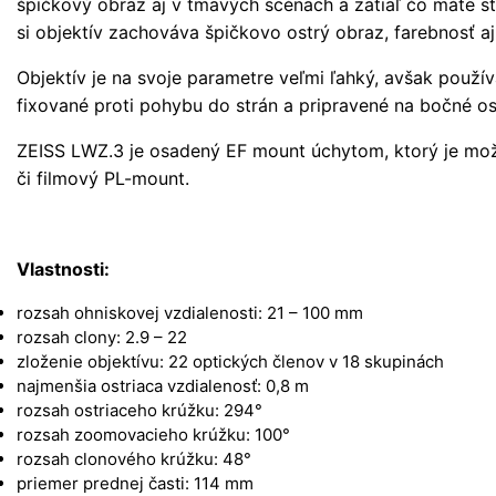
špičkový obraz aj v tmavých scénach a zatiaľ čo máte s
si objektív zachováva špičkovo ostrý obraz, farebnosť aj
Objektív je na svoje parametre veľmi ľahký, avšak použí
fixované proti pohybu do strán a pripravené na bočné os
ZEISS LWZ.3 je osadený EF mount úchytom, ktorý je mo
či filmový PL-mount.
Vlastnosti:
rozsah ohniskovej vzdialenosti: 21 – 100 mm
rozsah clony: 2.9 – 22
zloženie objektívu: 22 optických členov v 18 skupinách
najmenšia ostriaca vzdialenosť: 0,8 m
rozsah ostriaceho krúžku: 294°
rozsah zoomovacieho krúžku: 100°
rozsah clonového krúžku: 48°
priemer prednej časti: 114 mm