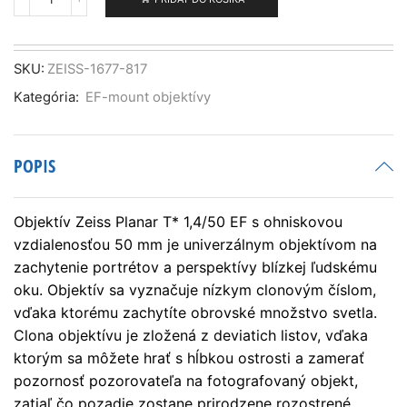
množstvo
ZEISS
Planar
T*
SKU:
ZEISS-1677-817
1,4/50
Kategória:
EF-mount objektívy
-
EF
POPIS
Objektív Zeiss Planar T* 1,4/50 EF s ohniskovou
vzdialenosťou 50 mm je univerzálnym objektívom na
zachytenie portrétov a perspektívy blízkej ľudskému
oku. Objektív sa vyznačuje nízkym clonovým číslom,
vďaka ktorému zachytíte obrovské množstvo svetla.
Clona objektívu je zložená z deviatich listov, vďaka
ktorým sa môžete hrať s hĺbkou ostrosti a zamerať
pozornosť pozorovateľa na fotografovaný objekt,
zatiaľ čo pozadie zostane prirodzene rozostrené.