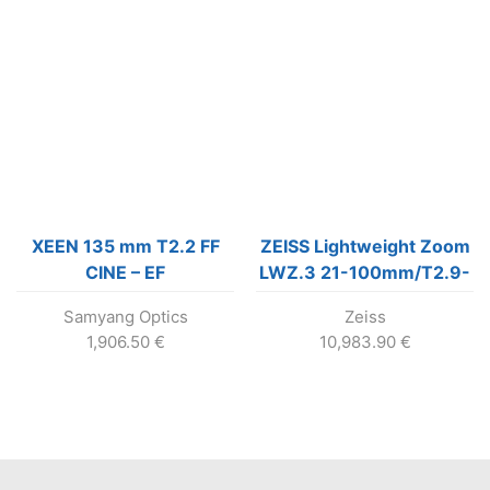
XEEN 135 mm T2.2 FF
ZEISS Lightweight Zoom
CINE – EF
LWZ.3 21-100mm/T2.9-
3.9 T* EF
Samyang Optics
Zeiss
1,906.50
€
10,983.90
€