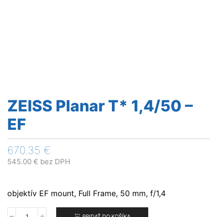
ZEISS Planar T* 1,4/50 –
EF
670.35
€
545.00
€
bez DPH
objektív EF mount, Full Frame, 50 mm, f/1,4
PRIDAŤ DO KOŠÍKA