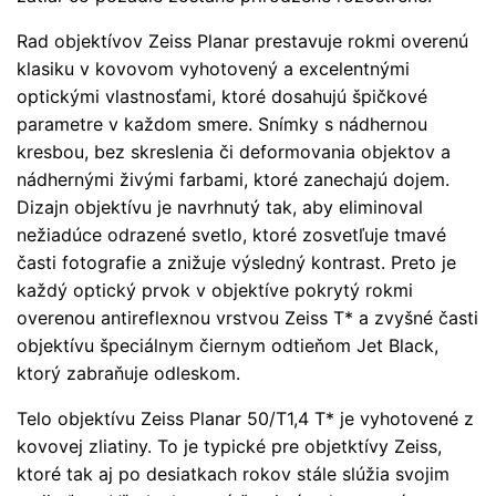
Rad objektívov Zeiss Planar prestavuje rokmi overenú
klasiku v kovovom vyhotovený a excelentnými
optickými vlastnosťami, ktoré dosahujú špičkové
parametre v každom smere. Snímky s nádhernou
kresbou, bez skreslenia či deformovania objektov a
nádhernými živými farbami, ktoré zanechajú dojem.
Dizajn objektívu je navrhnutý tak, aby eliminoval
nežiadúce odrazené svetlo, ktoré zosvetľuje tmavé
časti fotografie a znižuje výsledný kontrast. Preto je
každý optický prvok v objektíve pokrytý rokmi
overenou antireflexnou vrstvou Zeiss T* a zvyšné časti
objektívu špeciálnym čiernym odtieňom Jet Black,
ktorý zabraňuje odleskom.
Telo objektívu Zeiss Planar 50/T1,4 T* je vyhotovené z
kovovej zliatiny. To je typické pre objetktívy Zeiss,
ktoré tak aj po desiatkach rokov stále slúžia svojim