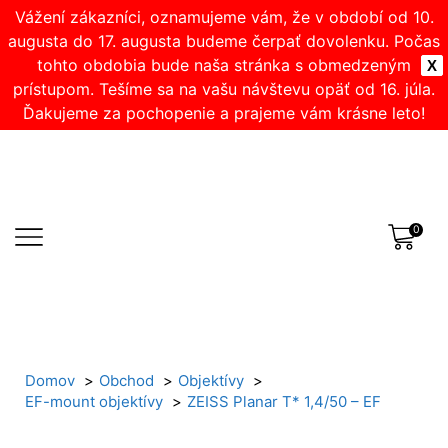
Vážení zákazníci, oznamujeme vám, že v období od 10.
augusta do 17. augusta budeme čerpať dovolenku. Počas
tohto obdobia bude naša stránka s obmedzeným
X
prístupom. Tešíme sa na vašu návštevu opäť od 16. júla.
Ďakujeme za pochopenie a prajeme vám krásne leto!
0
Domov
Obchod
Objektívy
EF-mount objektívy
ZEISS Planar T* 1,4/50 – EF