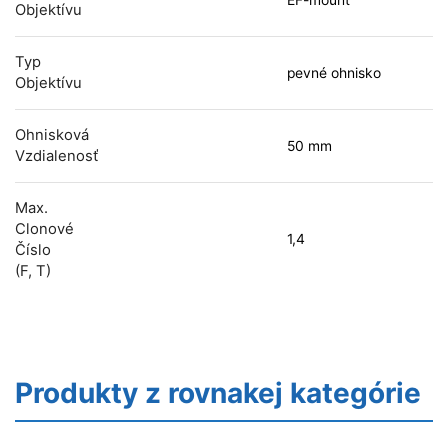
EF-mount
Objektívu
Typ
pevné ohnisko
Objektívu
Ohnisková
50 mm
Vzdialenosť
Max.
Clonové
1,4
Číslo
(f, T)
Produkty z rovnakej kategórie