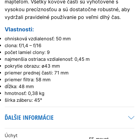
majiteľom. Všetky kovové časti sú vyhotovené s
vysokou precíznosťou a sú dostatočne robustné, aby
vydržali pravidelné používanie po veľmi dlhý čas.
Vlastnosti:
ohnisková vzdialenosť: 50 mm
clona: f/1,4 – f/16
počet lamiel clony: 9
najmenšia ostriaca vzdialenosť: 0,45 m
pokrytie obrazu: ø43 mm
priemer prednej časti: 71 mm
priemer filtra: 58 mm
dĺžka: 48 mm
hmotnosť: 0,38 kg
šírka záberu: 45°
ĎALŠIE INFORMÁCIE
Úchyt