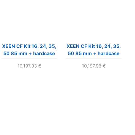
XEEN CF Kit 16, 24, 35,
XEEN CF Kit 16, 24, 35,
50 85 mm + hardcase
50 85 mm + hardcase
– Canon EF
– PL
10,197.93
€
10,197.93
€