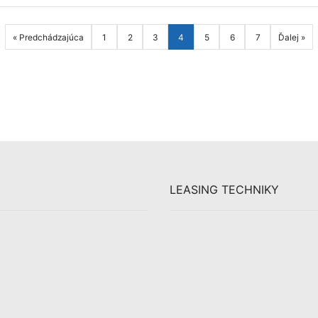
« Predchádzajúca
1
2
3
4
5
6
7
Ďalej »
LEASING TECHNIKY