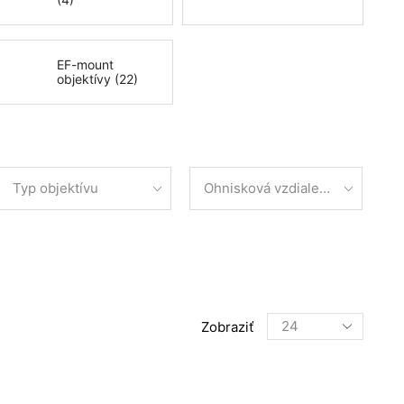
EF-mount
objektívy (22)
Typ objektívu
Ohnisková vzdialenosť
Products
Zobraziť
per
page