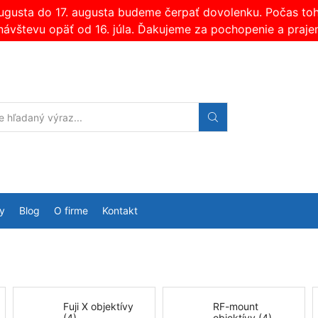
augusta do 17. augusta budeme čerpať dovolenku. Počas t
návštevu opäť od 16. júla. Ďakujeme za pochopenie a praje
Search
input
y
Blog
O firme
Kontakt
Fuji X objektívy
RF-mount
(4)
objektívy (4)