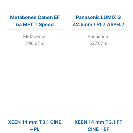
Metabones Canon EF
Panasonic LUMIX G
na MFT T Speed
42.5mm / F1.7 ASPH. /
Booster XL 0.64x
POWER O.I.S.
Metabones
Panasonic
798.27
€
527.67
€
XEEN 14 mm T3.1 CINE
XEEN 14 mm T3.1 FF
– PL
CINE – EF