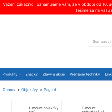
Vážení zákazníci, oznamujeme vám, že v období od 10. 
Tešíme sa na vašu 
Produkty
Značky
Zľavy a akcie
Prenájom techniky
Link
Domov
Objektívy
Page 4
L-mount objektívy
E-mount
(16)
objektívy (16)