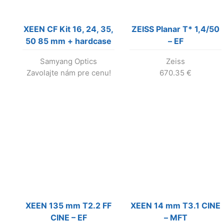
XEEN CF Kit 16, 24, 35,
ZEISS Planar T* 1,4/50
50 85 mm + hardcase
– EF
– Sony E !!! Výroba
Samyang Optics
Zeiss
bola ukončená !!!
Zavolajte nám pre cenu!
670.35
€
XEEN 135 mm T2.2 FF
XEEN 14 mm T3.1 CINE
CINE – EF
– MFT