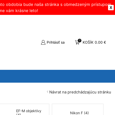
ohto obdobia bude naša stránka s obmedzeným prístupom.
X
me vám krásne leto!
0
Prihlásiť sa
KOŠÍK
0.00
€
Návrat na predchádzajúcu stránku
EF-M objektívy
Nikon F (4)
(4)