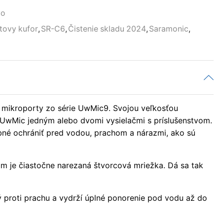
vo
tovy kufor
,
SR-C6
,
Čistenie skladu 2024
,
Saramonic
,
 mikroporty zo série UwMic9. Svojou veľkosťou
 UwMic jedným alebo dvomi vysielačmi s príslušenstvom.
ebné ochrániť pred vodou, prachom a nárazmi, ako sú
om je čiastočne narezaná štvorcová mriežka. Dá sa tak
ý proti prachu a vydrží úplné ponorenie pod vodu až do