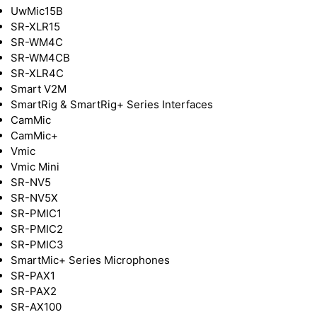
UwMic15B
SR-XLR15
SR-WM4C
SR-WM4CB
SR-XLR4C
Smart V2M
SmartRig & SmartRig+ Series Interfaces
CamMic
CamMic+
Vmic
Vmic Mini
SR-NV5
SR-NV5X
SR-PMIC1
SR-PMIC2
SR-PMIC3
SmartMic+ Series Microphones
SR-PAX1
SR-PAX2
SR-AX100