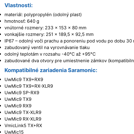
Vlastnosti:
materiál: polypropylén (odolný plast)
hmotnosť: 640 g
vnútorné rozmery: 233 x 153 x 80 mm
vonkajšie rozmery: 251 x 189,5 x 92,5 mm
IP67 – odolný voči prachu a ponoreniu pod vodu po dobu 30 
zabudovaný ventil na vyrovnávanie tlaku
odolný teplotám v rozsahu -40°C až +95°C
zabudované dva otvory pre umiestnenie zámkov (kompatibiln
Kompatibilné zariadenia Saramonic:
UwMic9 TX9+RX9
UwMic9 TX9+RX-XLR9
UwMic9 SP-RX9
UwMic9 TX9
UwMic9 RX9
UwMic9 TX-XLR9
UwMic9 RX-XLR9
VmicLink5 TX+RX
UwMic15