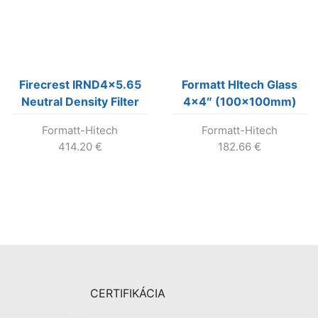
Firecrest IRND4x5.65
Formatt HItech Glass
Neutral Density Filter
4×4″ (100x100mm)
1.2 (4 Stops)
Circular Polarizer
Formatt-Hitech
Formatt-Hitech
414.20
€
182.66
€
CERTIFIKÁCIA