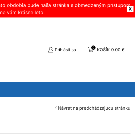
ohto obdobia bude naša stránka s obmedzeným prístupom.
X
me vám krásne leto!
0
Prihlásiť sa
KOŠÍK
0.00
€
Návrat na predchádzajúcu stránku