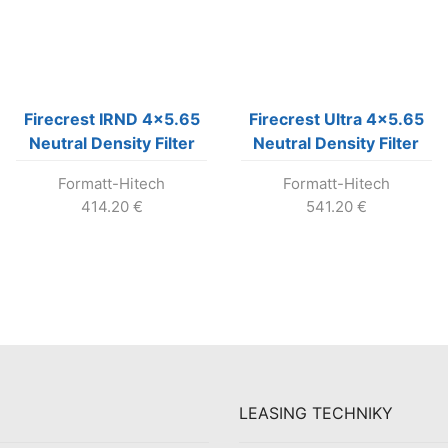
Firecrest IRND 4×5.65
Firecrest Ultra 4×5.65
Neutral Density Filter
Neutral Density Filter
0.6 (2 Stops)
0.3 (1 Stop)
Formatt-Hitech
Formatt-Hitech
414.20
€
541.20
€
LEASING TECHNIKY