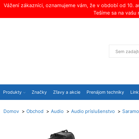
Vážení zákazníci, oznamujeme vám, že v období od 10. 
Tešíme sa na vašu 
Produkty
Značky
Zľavy a akcie
Prenájom techniky
Link
Domov
Obchod
Audio
Audio príslušenstvo
Saramon