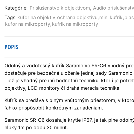
case
Kategórie:
Príslušenstvo k objektívom
,
Audio príslušenst
Tags:
kufor na objektiv
,
ochrana objektivu
,
mini kufrik
,
plas
kufor na mikroporty
,
kufrik na mikroporty
POPIS
Odolný a vodotesný kufrík Saramonic SR-C6 vhodný pre
dostačuje pre bezpečné uloženie jednej sady Saramonic
Tiež je vhodný pre inú hodnotnú techniku, ktorú je potr
objektívy, LCD monitory či drahá meracia technika.
Kufrík sa predáva s plným vnútorným priestorom, v ktor
ľahko prispôsobiť konkrétnym zariadeniam.
Saramonic SR-C6 dosahuje krytie IP67, je tak plne odoln
hĺbky 1m po dobu 30 minút.