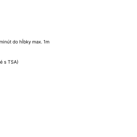
minút do hĺbky max. 1m
é s TSA)