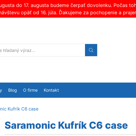
augusta do 17. augusta budeme čerpať dovolenku. Počas t
návštevu opäť od 16. júla. Ďakujeme za pochopenie a praje
Search
input
y
Blog
O firme
Kontakt
ic Kufrík C6 case
Saramonic Kufrík C6 case