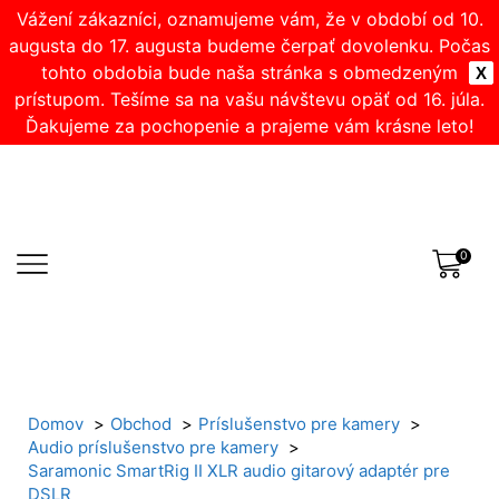
Vážení zákazníci, oznamujeme vám, že v období od 10.
augusta do 17. augusta budeme čerpať dovolenku. Počas
tohto obdobia bude naša stránka s obmedzeným
X
prístupom. Tešíme sa na vašu návštevu opäť od 16. júla.
Ďakujeme za pochopenie a prajeme vám krásne leto!
0
Domov
Obchod
Príslušenstvo pre kamery
Audio príslušenstvo pre kamery
Saramonic SmartRig II XLR audio gitarový adaptér pre
DSLR