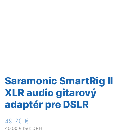
Saramonic SmartRig II
XLR audio gitarový
adaptér pre DSLR
49.20
€
40.00
€
bez DPH