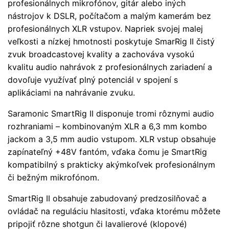
profesionálnych mikrofónov, gitár alebo iných
nástrojov k DSLR, počítačom a malým kamerám bez
profesionálnych XLR vstupov. Napriek svojej malej
veľkosti a nízkej hmotnosti poskytuje SmarRig II čistý
zvuk broadcastovej kvality a zachováva vysokú
kvalitu audio nahrávok z profesionálnych zariadení a
dovoľuje využívať plný potenciál v spojení s
aplikáciami na nahrávanie zvuku.
Saramonic SmartRig II disponuje tromi rôznymi audio
rozhraniami – kombinovaným XLR a 6,3 mm kombo
jackom a 3,5 mm audio vstupom. XLR vstup obsahuje
zapínateľný +48V fantóm, vďaka čomu je SmartRig
kompatibilný s prakticky akýmkoľvek profesionálnym
či bežným mikrofónom.
SmartRig II obsahuje zabudovaný predzosilňovač a
ovládač na reguláciu hlasitosti, vďaka ktorému môžete
pripojiť rôzne shotgun či lavalierové (klopové)