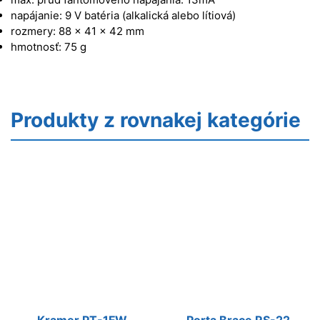
napájanie: 9 V batéria (alkalická alebo lítiová)
rozmery: 88 x 41 x 42 mm
hmotnosť: 75 g
Produkty z rovnakej kategórie
Kramer PT-1FW
Porta Brace RS-22