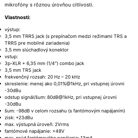
mikrofóny s rôznou úrovňou citlivosti.
Vlastnosti:
výstup:
3,5 mm TRRS jack (s prepínačom medzi režimami TRS a
TRRS pre mobilné zariadenia)
3,5 mm slúchadlový konektor
vstup:
3p-XLR + 6,35 mm (1/4″) combo jack
3,5 mm TRS jack
frekvenčný rozsah: 20 Hz – 20 kHz
skreslenie: menej ako 0,01%@1kHz, pri vstupnej úrovni
-30dBu
odstup signál/šum: 80dB@1kHz, pri vstupnej úrovni
-30dBu
šum: -98dB v celom rozsahu (s fantómovým napájaním)
zisk: +23dBu
max. výstupná úroveň: 2Vrms
fantómové napájanie: +48V
max. prúd fantómového napájania: 13mA