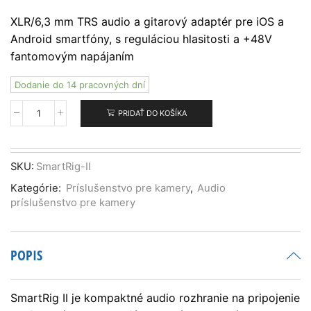
XLR/6,3 mm TRS audio a gitarový adaptér pre iOS a
Android smartfóny, s reguláciou hlasitosti a +48V
fantomovým napájaním
Dodanie do 14 pracovných dní
PRIDAŤ DO KOŠÍKA
množstvo
Saramonic
SmartRig
II
SKU:
SmartRig-II
XLR
Kategórie:
Príslušenstvo pre kamery
,
Audio
audio
príslušenstvo pre kamery
gitarový
adaptér
pre
DSLR
POPIS
SmartRig II je kompaktné audio rozhranie na pripojenie