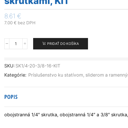
skrutkami, KIT
8.61
€
7.00
€
bez DPH
PRIDAŤ DO KOŠÍKA
množstvo
Univerzálne
adaptéry
s
SKU:
SK1/4-20-3/8-16-KIT
3/8"-16
Kategórie:
Príslušenstvo ku statívom, sliderom a ramenn
a
1/4"-20
závitmi
a
POPIS
skrutkami,
KIT
obojstranná 1/4″ skrutka, obojstranná 1/4″ a 3/8″ skrutka,