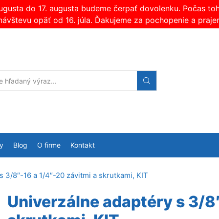
augusta do 17. augusta budeme čerpať dovolenku. Počas t
návštevu opäť od 16. júla. Ďakujeme za pochopenie a praje
Search
input
y
Blog
O firme
Kontakt
 3/8″-16 a 1/4″-20 závitmi a skrutkami, KIT
Univerzálne adaptéry s 3/8