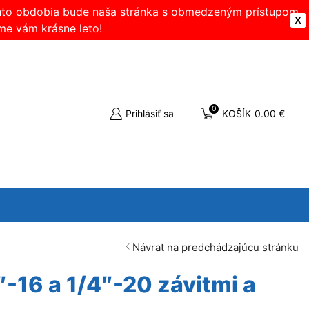
ohto obdobia bude naša stránka s obmedzeným prístupom.
X
me vám krásne leto!
0
Prihlásiť sa
KOŠÍK
0.00
€
Návrat na predchádzajúcu stránku
″-16 a 1/4″-20 závitmi a