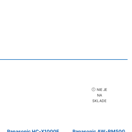
NIE JE
NA
SKLADE
Panasonic HC-X1000E
Panasonic AW-RM50G,