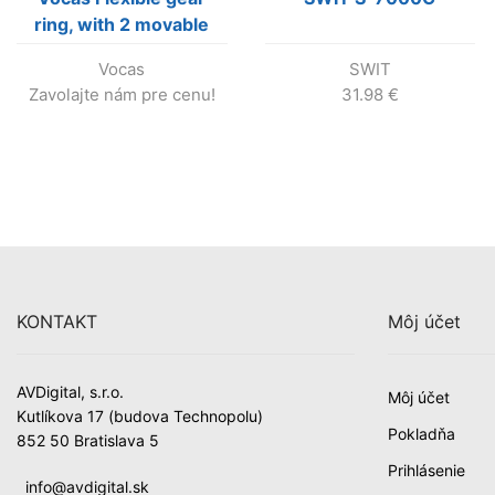
ring, with 2 movable
stops
Vocas
SWIT
Zavolajte nám pre cenu!
31.98
€
KONTAKT
Môj účet
AVDigital, s.r.o.
Môj účet
Kutlíkova 17 (budova Technopolu)
Pokladňa
852 50 Bratislava 5
Prihlásenie
info@avdigital.sk