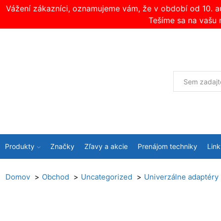
Vážení zákazníci, oznamujeme vám, že v období od 10. 
Tešíme sa na vašu 
Produkty
Značky
Zľavy a akcie
Prenájom techniky
Link
Domov
Obchod
Uncategorized
Univerzálne adaptéry s