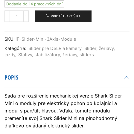
Dodanie do 14 pracovných dní
PRIDAŤ DO KOŠÍKA
množstvo
iFootage
Shark
Slider
SKU:
iF-Slider-Mini-3Axis-Module
Mini
Kategórie:
Slider pre DSLR a kamery
,
Slider, žeriavy,
3
jazdy
,
Statívy, stabilizátory, žeriavy, sliders
Axis
Module
POPIS
Sada pre rozšírenie mechanickej verzie Shark Slider
Mini o moduly pre elektrický pohon po koľajnici a
modul s pan/tilt hlavou. Vďaka tomuto modulu
premeníte svoj Shark Slider Mini na plnohodnotný
diaľkovo ovládaný elektrický slider.