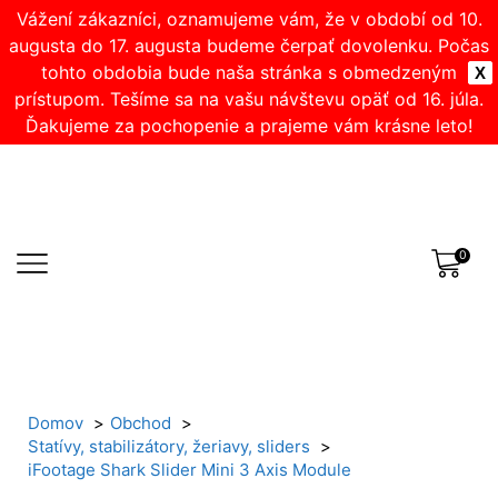
Vážení zákazníci, oznamujeme vám, že v období od 10.
augusta do 17. augusta budeme čerpať dovolenku. Počas
tohto obdobia bude naša stránka s obmedzeným
X
prístupom. Tešíme sa na vašu návštevu opäť od 16. júla.
Ďakujeme za pochopenie a prajeme vám krásne leto!
0
Domov
Obchod
Statívy, stabilizátory, žeriavy, sliders
iFootage Shark Slider Mini 3 Axis Module