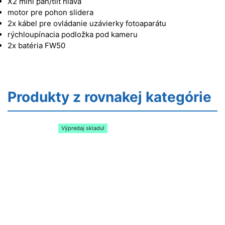
X2 mini pan/tilt hlava
motor pre pohon slidera
2x kábel pre ovládanie uzávierky fotoaparátu
rýchloupínacia podložka pod kameru
2x batéria FW50
Produkty z rovnakej kategórie
Výpredaj skladu!