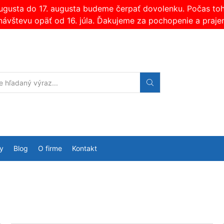
augusta do 17. augusta budeme čerpať dovolenku. Počas t
návštevu opäť od 16. júla. Ďakujeme za pochopenie a praje
Search
input
y
Blog
O firme
Kontakt