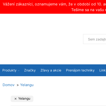
Vážení zákazníci, oznamujeme vám, že v období od 10. 
Tešíme sa na vašu 
Produkty
Značky
Zľavy a akcie
Prenájom techniky
Link
Domov
Yelangu
Yelangu