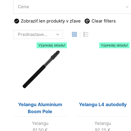
Cena
Zobraziť len produkty v zľave
Clear filters
Výpredaj skladu!
Výpredaj skladu!
Yelangu Aluminium
Yelangu L4 autodolly
Boom Pole
Yelangu
Yelangu
61.50
€
92.25
€