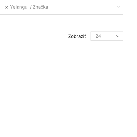
Yelangu
Značka
Products
Zobraziť
per
page