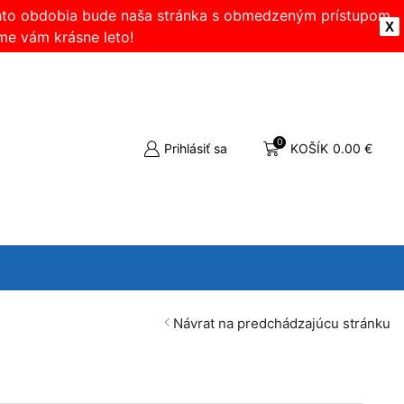
ohto obdobia bude naša stránka s obmedzeným prístupom.
X
me vám krásne leto!
0
Prihlásiť sa
KOŠÍK
0.00
€
Návrat na predchádzajúcu stránku