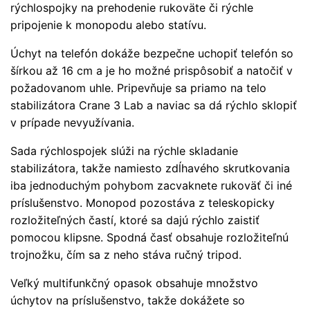
rýchlospojky na prehodenie rukoväte či rýchle
pripojenie k monopodu alebo statívu.
Úchyt na telefón dokáže bezpečne uchopiť telefón so
šírkou až 16 cm a je ho možné prispôsobiť a natočiť v
požadovanom uhle. Pripevňuje sa priamo na telo
stabilizátora Crane 3 Lab a naviac sa dá rýchlo sklopiť
v prípade nevyužívania.
Sada rýchlospojek slúži na rýchle skladanie
stabilizátora, takže namiesto zdĺhavého skrutkovania
iba jednoduchým pohybom zacvaknete rukoväť či iné
príslušenstvo. Monopod pozostáva z teleskopicky
rozložiteľných častí, ktoré sa dajú rýchlo zaistiť
pomocou klipsne. Spodná časť obsahuje rozložiteľnú
trojnožku, čím sa z neho stáva ručný tripod.
Veľký multifunkčný opasok obsahuje množstvo
úchytov na príslušenstvo, takže dokážete so