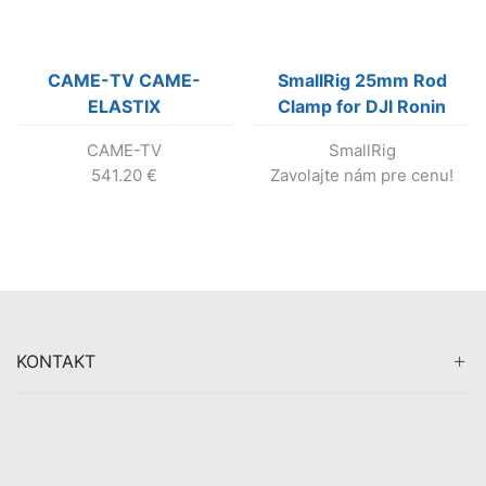
CAME-TV CAME-
SmallRig 25mm Rod
ELASTIX
Clamp for DJI Ronin
M/Ronin MX/Freefly
CAME-TV
SmallRig
MOVI (1860), už sa
541.20
€
Zavolajte nám pre cenu!
nevyrába !!!
KONTAKT