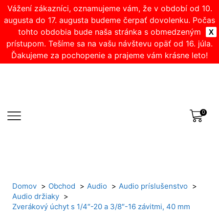
Vážení zákazníci, oznamujeme vám, že v období od 10.
augusta do 17. augusta budeme čerpať dovolenku. Počas
tohto obdobia bude naša stránka s obmedzeným
X
prístupom. Tešíme sa na vašu návštevu opäť od 16. júla.
Ďakujeme za pochopenie a prajeme vám krásne leto!
0
Domov
Obchod
Audio
Audio príslušenstvo
Audio držiaky
Zverákový úchyt s 1/4″-20 a 3/8″-16 závitmi, 40 mm