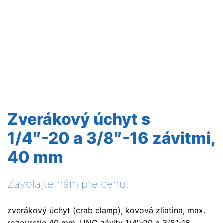
Zverákový úchyt s
1/4″-20 a 3/8″-16 závitmi,
40 mm
Zavolajte nám pre cenu!
zverákový úchyt (crab clamp), kovová zliatina, max.
rozovretie 40 mm, UNC závity 1/4″-20 a 3/8″-16