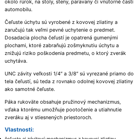
okolo rúrok, na stoly, steny, paravany či vnútorné časti
automobilu.
Čeľuste úchytu sú vyrobené z kovovej zliatiny a
zaručujú tak veľmi pevné uchytenie o predmet.
Dosadacia plocha čeľustí je opatrená gumenými
plochami, ktoré zabraňujú zošmyknutiu úchytu a
znižujú riziko poškodenia predmetu, o ktorý zverák
uchytáva.
UNC závity veľkosti 1/4″ a 3/8″ sú vyrezané priamo do
tela čeľustí, sú teda z rovnako odolnej kovovej zliatiny
ako samotné čeľuste.
Páka rukoväte obsahuje pružinový mechanizmus,
vďaka ktorému umožňuje pootočenie a utiahnutie
zveráku aj v stiesnených priestoroch.
Vlastnosti:
čeľuste aj závitový mechanizmus z kovovej zliatiny