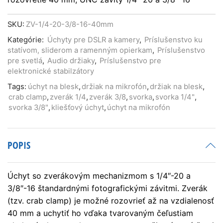
SKU:
ZV-1/4-20-3/8-16-40mm
Kategórie:
Úchyty pre DSLR a kamery
,
Príslušenstvo ku
statívom, sliderom a ramenným opierkam
,
Príslušenstvo
pre svetlá
,
Audio držiaky
,
Príslušenstvo pre
elektronické stabilzátory
Tags:
úchyt na blesk
,
držiak na mikrofón
,
držiak na blesk
,
crab clamp
,
zverák 1/4
,
zverák 3/8
,
svorka
,
svorka 1/4"
,
svorka 3/8"
,
kliešťový úchyt
,
úchyt na mikrofón
POPIS
Úchyt so zverákovým mechanizmom s 1/4″-20 a
3/8″-16 štandardnými fotografickými závitmi. Zverák
(tzv. crab clamp) je možné rozovrieť až na vzdialenosť
40 mm a uchytiť ho vďaka tvarovaným čeľustiam