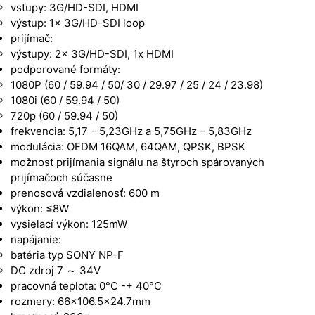
vstupy: 3G/HD-SDI, HDMI
výstup: 1x 3G/HD-SDI loop
prijímač:
výstupy: 2x 3G/HD-SDI, 1x HDMI
podporované formáty:
1080P (60 / 59.94 / 50/ 30 / 29.97 / 25 / 24 / 23.98)
1080i (60 / 59.94 / 50)
720p (60 / 59.94 / 50)
frekvencia: 5,17 – 5,23GHz a 5,75GHz – 5,83GHz
modulácia: OFDM 16QAM, 64QAM, QPSK, BPSK
možnosť prijímania signálu na štyroch spárovaných
prijímačoch súčasne
prenosová vzdialenosť: 600 m
výkon: ≤8W
vysielací výkon: 125mW
napájanie:
batéria typ SONY NP-F
DC zdroj 7 ～ 34V
pracovná teplota: 0°C -+ 40°C
rozmery: 66×106.5×24.7mm