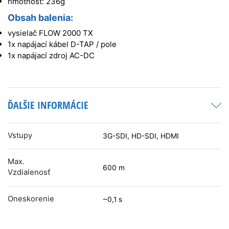
hmotnosť: 236g
Obsah balenia:
vysielač FLOW 2000 TX
1x napájací kábel D-TAP / pole
1x napájací zdroj AC-DC
ĎALŠIE INFORMÁCIE
Vstupy
3G-SDI, HD-SDI, HDMI
Max.
600 m
Vzdialenosť
Oneskorenie
~0,1 s