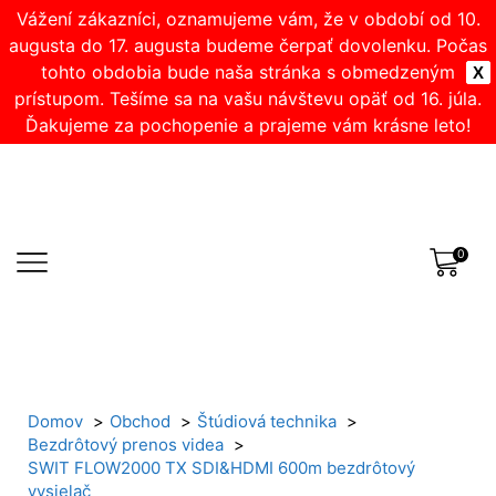
Vážení zákazníci, oznamujeme vám, že v období od 10.
augusta do 17. augusta budeme čerpať dovolenku. Počas
tohto obdobia bude naša stránka s obmedzeným
X
prístupom. Tešíme sa na vašu návštevu opäť od 16. júla.
Ďakujeme za pochopenie a prajeme vám krásne leto!
0
Domov
Obchod
Štúdiová technika
Bezdrôtový prenos videa
SWIT FLOW2000 TX SDI&HDMI 600m bezdrôtový
vysielač