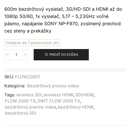
600m bezdrôtový vysielač, 3G/HD-SDI a HDMI až do
1080p 50/60, 1x vysielač, 5,17 – 5,23GHz voľné
pásmo, napájanie SONY NP-F970, zosilnený prechod
cez steny a prekážky
Dodanie do 7 pracovných dní
PRIDAŤ DO KOŠÍKA
množstvo
SWIT
FLOW2000
TX
SKU:
FLOW2000T
SDI&HDMI
Kategória:
Bezdrôtový prenos videa
600m
bezdrôtový
Tags:
wireless SDI
,
wireless HDMI
,
SDI/HDM
,
vysielač
FLOW 2000 TX
,
SWIT FLOW 2000 TX
,
bezdrôtový prenos videa
,
bezdrôtový HDMI
,
bezdrôtový SDI