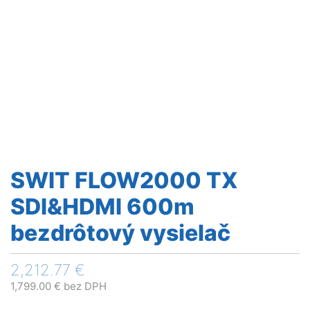
SWIT FLOW2000 TX
SDI&HDMI 600m
bezdrôtový vysielač
2,212.77
€
1,799.00
€
bez DPH