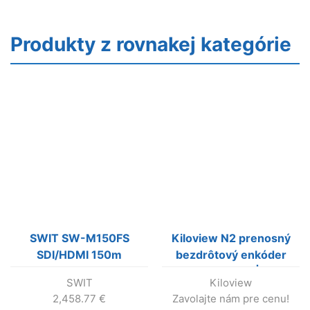
Produkty z rovnakej kategórie
SWIT SW-M150FS
Kiloview N2 prenosný
SDI/HDMI 150m
bezdrôtový enkóder
Wireless System
HDMI do NDI|HX
SWIT
Kiloview
2,458.77
€
Zavolajte nám pre cenu!