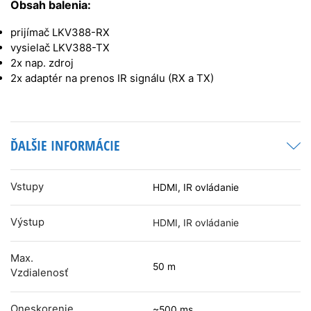
Obsah balenia:
prijímač LKV388-RX
vysielač LKV388-TX
2x nap. zdroj
2x adaptér na prenos IR signálu (RX a TX)
ĎALŠIE INFORMÁCIE
Vstupy
HDMI, IR ovládanie
Výstup
HDMI
,
IR ovládanie
Max.
50 m
Vzdialenosť
Oneskorenie
~500 ms