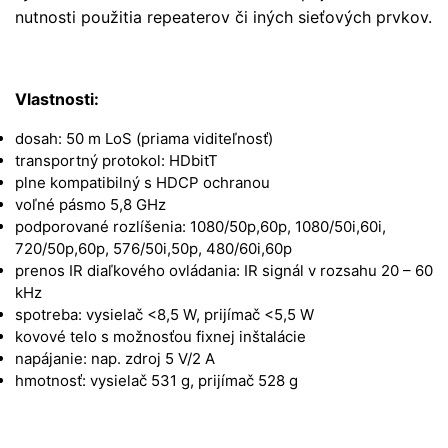
nutnosti použitia repeaterov či iných sieťových prvkov.
Vlastnosti:
dosah: 50 m LoS (priama viditeľnosť)
transportný protokol: HDbitT
plne kompatibilný s HDCP ochranou
voľné pásmo 5,8 GHz
podporované rozlíšenia: 1080/50p,60p, 1080/50i,60i,
720/50p,60p, 576/50i,50p, 480/60i,60p
prenos IR diaľkového ovládania: IR signál v rozsahu 20 – 60
kHz
spotreba: vysielač <8,5 W, prijímač <5,5 W
kovové telo s možnosťou fixnej inštalácie
napájanie: nap. zdroj 5 V/2 A
hmotnosť: vysielač 531 g, prijímač 528 g