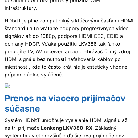
dosahom 50m bez potreby použitia WiFi
infraštruktúry.
HDbitT je plne kompatibilný s kľúčovými časťami HDMI
štandardu a to vrátane podpory progresívnych video
signálov až do 1080p, podpora HDMI CEC, EDID a
ochrany HDCP. Vďaka použitiu LKV388 tak ľahko
prepojíte TV, AV receiver, audio prehrávač či iný zdroj
HDMI signálu bez nutnosti naťahovania káblov po
miestnosti, kde to často krát nie je esteticky vhodné,
prípadne úplne vylúčené.
Prenos na viacero prijímačov
súčasne
Systém HDbitT umožňuje vysielanie HDMI signálu až
na tri prijímače
Lenkeng LKV388-RX
. Základný
systém tak viete rozšíriť o ďalšie dva prijímače bez