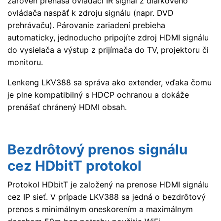
zároveň prenáša ovládací IR signál z diaľkového
ovládača naspäť k zdroju signálu (napr. DVD
prehrávaču). Párovanie zariadení prebieha
automaticky, jednoducho pripojíte zdroj HDMI signálu
do vysielača a výstup z prijímača do TV, projektoru či
monitoru.
Lenkeng LKV388 sa správa ako extender, vďaka čomu
je plne kompatibilný s HDCP ochranou a dokáže
prenášať chránený HDMI obsah.
Bezdrôtový prenos signálu
cez HDbitT protokol
Protokol HDbitT je založený na prenose HDMI signálu
cez IP sieť. V prípade LKV388 sa jedná o bezdrôtový
prenos s minimálnym oneskorením a maximálnym