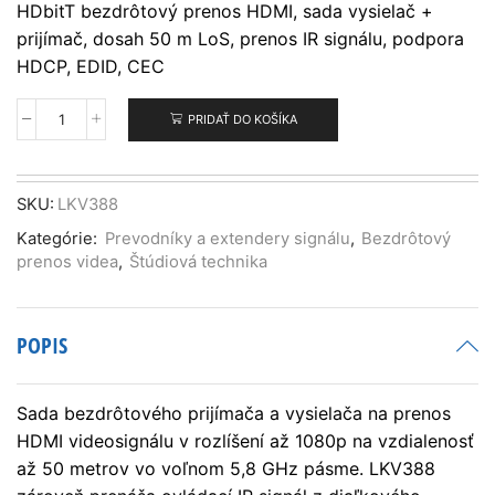
HDbitT bezdrôtový prenos HDMI, sada vysielač +
prijímač, dosah 50 m LoS, prenos IR signálu, podpora
HDCP, EDID, CEC
PRIDAŤ DO KOŠÍKA
množstvo
Lenkeng
LKV388
HDbitT
SKU:
LKV388
HDMI
Kategórie:
Prevodníky a extendery signálu
,
Bezdrôtový
Wireless
prenos videa
,
Štúdiová technika
Transmitter
&
Reciver
Kit
POPIS
Sada bezdrôtového prijímača a vysielača na prenos
HDMI videosignálu v rozlíšení až 1080p na vzdialenosť
až 50 metrov vo voľnom 5,8 GHz pásme. LKV388