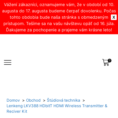
Vážení zákazníci, oznamujeme vám, že v období od 10.
augusta do 17. augusta budeme čerpať dovolenku. Počas
tohto obdobia bude naša stránka s obmedzeným
X
prístupom. Tešíme sa na vašu návštevu opäť od 16. júla.
Ďakujeme za pochopenie a prajeme vám krásne leto!
0
Domov
Obchod
Štúdiová technika
Lenkeng LKV388 HDbitT HDMI Wireless Transmitter &
Reciver Kit