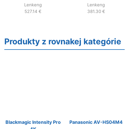
Lenkeng
Lenkeng
Kit
Kit
527.14
€
381.30
€
Produkty z rovnakej kategórie
Blackmagic Intensity Pro
Panasonic AV-HS04M4
4K