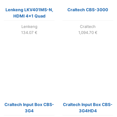
Lenkeng LKV401MS-N,
Craltech CBS-3000
HDMI 4×1 Quad
Multiviewer Switcher
Lenkeng
Craltech
1080p@60Hz
134.07
€
1,094.70
€
Craltech Input Box CBS-
Craltech Input Box CBS-
3G4
3G4HD4