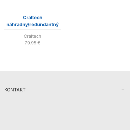
Craltech
náhradny/redundantný
zdroj pre 4Craft
Craltech
multiviewer
79.95
€
KONTAKT