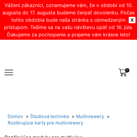
Vážení zákazníci, oznamujeme vám, že v období od 10.
augusta do 17. augusta budeme čerpať dovolenku. Počas
tohto obdobia bude naša stránka s obmedzeným
X
prístupom. Tešíme sa na vašu návštevu opäť od 16. júla.
Ďakujeme za pochopenie a prajeme vám krásne leto!
0
Domov
Štúdiová technika
Multiviewery
Rozširujúce karty pre multiviewery